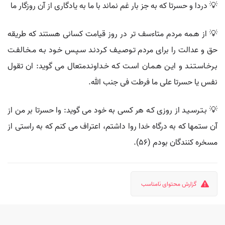
💡 دردا و حسرتا که به جز بار غم نماند با ما به یادگاری از آن روزگار ما
💡 از هـمه مردم متاءسف تر در روز قيامت كسانى هستند كه طريقه
حق و عدالت را براى مردم تـوصـيـف كـردنـد سـپـس خـود بـه مـخـالفـت
بـرخـاسـتـنـد و ايـن هـمـان اسـت كـه خـداونـدمتعال مى گويد: ان تقول
نفس يا حسرتا على ما فرطت فى جنب الله.
💡 بـتـرسـيـد از روزى كـه هر كسى به خود مى گويد: وا حسرتا بر من از
آن ستمها كه به درگاه خدا روا داشتم، اعتراف مى كنم كه به راستى از
مسخره كنندگان بودم (56).
گزارش محتوای نامناسب