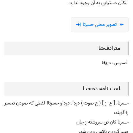
امکان دستیابی به آن وجود ندارد.
تصویر معنی حسرتا
مترادف‌ها
افسوس، دریغا
لغت نامه دهخدا
حسرتا. [ ح َ رَ ] ( ع صوت ) دردا. درداو حسرتا! لفظی که نمودن تحسر
را گویند:
حسرتا کان تن سررشته ز جان
صید گردون ناکس دون شد.