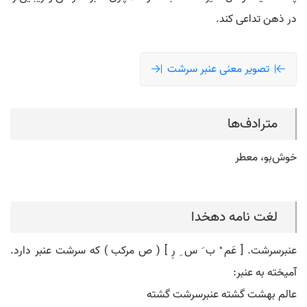
در ذهن تداعی کند.
تصویر معنی عنبر سرشت
مترادف‌ها
خوش‌بو، معطر
لغت نامه دهخدا
عنبرسرشت. [ عَم ْ ب َ س ِ رِ ] ( ص مرکب ) که سرشت عنبر دارد.
آمیخته به عنبر:
عالم بهشت گشته عنبرسرشت گشته