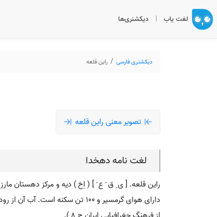
لغت یاب
|
دیکشنری‌ها
دیکشنری فارسی
راین قلعه
تصویر معنی راین قلعه
لغت نامه دهخدا
راین قلعه. [ ی ِ ق َ ع َ ] ( اِخ ) دیه و مرکز دهستان مارز بخش کهنوج شهرست
دارای هوای گرمسیر و 100 تن سکنه
از فرهنگ جغرافیایی ایران ج 8 ).