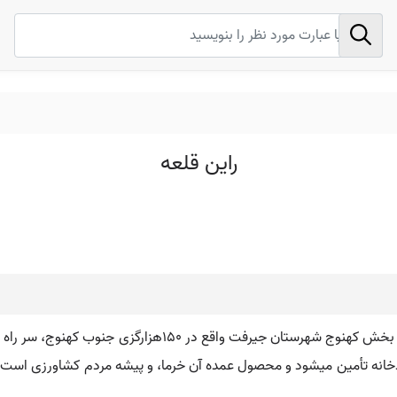
راین قلعه
ان جیرفت واقع در 150هزارگزی جنوب کهنوج، سر راه مالرو
 است. آب آن از رودخانه تأمین میشود و محصول عمده آن خرما، و پیشه مردم کشاورزی