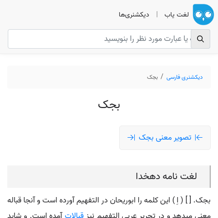
لغت یاب
|
دیکشنری‌ها
دیکشنری فارسی
بجک
بجک
تصویر معنی بجک
لغت نامه دهخدا
بجک. [ ] ( اِ ) این کلمه را ابوریحان در التفهیم آورده است و آنجا قباله
معنی میدهد و در تحریر عربی التفهیم نیز
قبالات
آمده است. و شاید