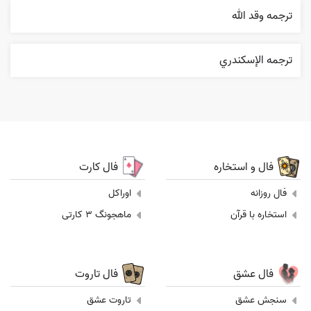
ترجمه وقد الله
ترجمه الإسکندري
فال و استخاره
فال کارت
فال روزانه
اوراکل
استخاره با قرآن
ماهجونگ 3 کارتی
فال عشق
فال تاروت
سنجش عشق
تاروت عشق