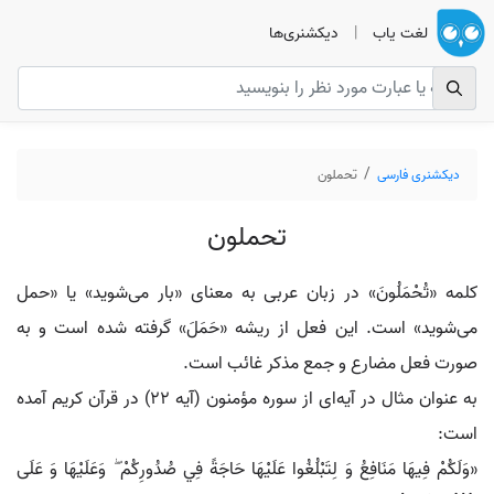
لغت یاب
|
دیکشنری‌ها
دیکشنری فارسی
تحملون
تحملون
کلمه «تُحْمَلُونَ» در زبان عربی به معنای «بار می‌شوید» یا «حمل
می‌شوید» است. این فعل از ریشه «حَمَلَ» گرفته شده است و به
صورت فعل مضارع و جمع مذکر غائب است.
به عنوان مثال در آیه‌ای از سوره مؤمنون (آیه 22) در قرآن کریم آمده
است:
«وَلَكُمْ فِيهَا مَنَافِعُ وَ لِتَبْلُغُوا عَلَيْهَا حَاجَةً فِي صُدُورِكُمْ ۖ وَعَلَيْهَا وَ عَلَى