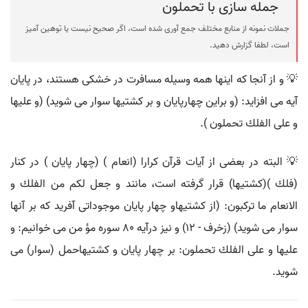
جمله سازی با تحملون
جملات نمونه از منابع مختلف جمع آوری شده است، اگر صحیح نیست یا توهین آمیز
است، لطفا گزارش دهید.
💡 و از آنجا كه اينها همه وسيله مسافرت در خشكى هستند، در پايان
آيه مى افزايد: (و براين چهارپايان و بر كشتيها سوار مى شويد) (و عليها
و على الفلك تحملون ).
💡 البته در بعضى از آيات قرآن كرارا (انعام ) (چهار پايان ) در كنار
(فلك )(كشتيها) قرار گرفته است، مانند و جعل لكم من الفلك و
الانعام ما تركبون: (از كشتيهاو چهار پايان موجوداتى آفريد كه بر آنها
سوار مى شويد) (زخرف - 12) و نيز درآيه 80 سوره مؤ من مى خوانيم: و
عليها و على الفلك تحملون: بر چهار پايان و كشتيهاحمل (سوار) مى
شويد.