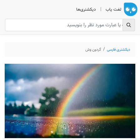
لغت یاب
|
دیکشنری‌ها
دیکشنری فارسی
گردون وش