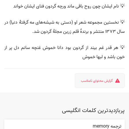
💡 نام ایشان چون روح باقی ماند ورچه گردون فنای ایشان خواند
💡 نخستین مجموعه شعر او (دستی به شیشه‌های مه گرفتهٔ دنیا) در
سال ۱۳۷۳ منتشر و برندهٔ قلم زرین مجلهٔ گردون شد.
💡 هر قدر غم بیند از گردون بود دانا خموش غنچه سانم دل پر از
خون باشد و لبها خموش
گزارش محتوای نامناسب
پربازدیدترین کلمات انگلیسی
ترجمه memory