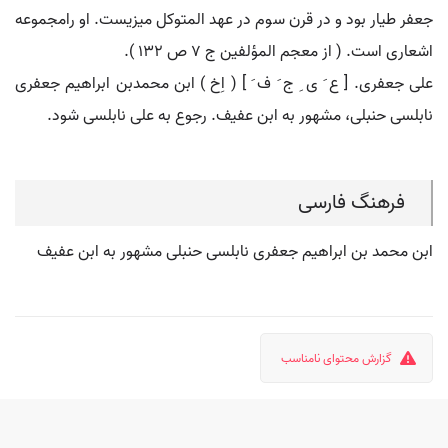
جعفر طیار بود و در قرن سوم در عهد المتوکل میزیست. او رامجموعه
اشعاری است. ( از معجم المؤلفین ج 7 ص 132 ).
علی جعفری. [ ع َ ی ِ ج َ ف َ ] ( اِخ ) ابن محمدبن ابراهیم جعفری
نابلسی حنبلی، مشهور به ابن عفیف. رجوع به علی نابلسی شود.
فرهنگ فارسی
ابن محمد بن ابراهیم جعفری نابلسی حنبلی مشهور به ابن عفیف
گزارش محتوای نامناسب