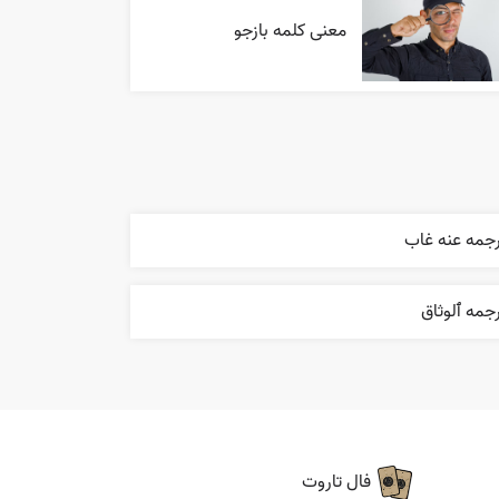
معنی کلمه بازجو
رجمه عنه غاب
جمه ٱلوثاق
فال تاروت