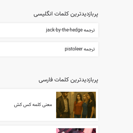
پربازدیدترین کلمات انگلیسی
ترجمه jack-by-the-hedge
ترجمه pistoleer
پربازدیدترین کلمات فارسی
معنی کلمه کس کش