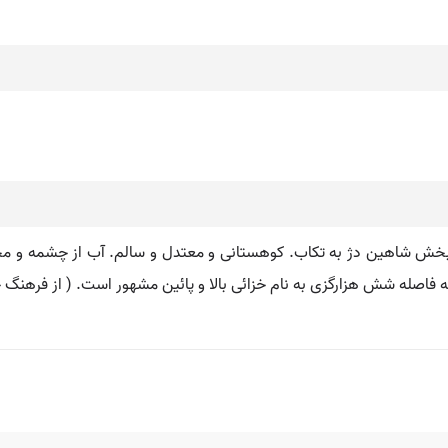
اج بخش شاهین دژ به تکاب. کوهستانی و معتدل و سالم. آب از چشمه و 
اصله شش هزارگزی به نام خزائی بالا و پائین مشهور است. ( از فرهنگ جغراف