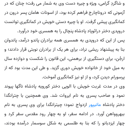
و شاگردِ گرامی، ویژه و چیره دست وی به شمار می رفت؛ چنان که در
آزمونی که دروناچارج فراهم کرده بود، از اسونات هامان پسر درون در
کمانگیری پیشی گرفت. او با چیره دستی خویش در کمانگیری توانست
دروپدی دختر درائوپاد پادشاه پنچال را به همسری خود درآورد.
پس از این که دروپدی به همسری همه برادران پاندو درآمد، پاندوان
بنا به پیشنهاد ریشی نراد، برای هر یک از برادران نوبتی قرار دادند؛ و
ارجُن، برای دستگیری از برهمنی، این قانون را شکست و دوازده سال
به میل خود از خانواده خویش دوری گزید. و طی این مدت بود که از
پرسورام دیدن کرد، و از او نیز کمانگیری آموخت.
وی در مدت غربت خویش با الوپی دختر کورویه پادشاه ناگها پیوند
نمود و صاحب پسری به نام ایروات شد. وی همچنین با چترانگدا
دختر پادشاه
مانیپور
ازدواج نمود؛ چیترانگدا برای وی پسری به نام
ببهروواهن آورد. در ادامه سفر، او به چهار رود مقدس سفر کرد و
چهار ایزدبانو را که بنا به طلسمی به شکل سوسمار درآمده بودند،