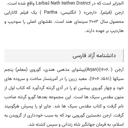
الجزایر است که در Larbaâ Nath Irathen District واقع شده است.
ارجن (فیلم). «ارجن» ( انگلیسی: Partha ) یک فیلم کانارایی
محصول سال ۲۰۰۳ سینمای هند است. نقشهای اصلی را سودیپ و
هاردیپ بر عهده دارند.
دانشنامه آزاد فارسی
اَرجَن ( ـ۱۶۰۶)(Arjan)پیشوای مذهبی هندی، گوروی (معلم) پنجم
سیکها (۱۵۸۱ـ ۱۶۰۶). معبد زرین را در آمریتسار ساخت و سروده های
خود و چهار گوروی پیشین او را در آدی گرنته گردآورد که کتاب اول از
متون مقدس سیک ها است. این مجموعه بعدها گورو گرنته صاحب
نام گرفت و کتاب مقدس سیک ها شد. جای او را پسرش هَرگوبیند
گرفت. ارجن نخستین گورویی بود که به سبب خودداری از گرویدن به
اسلام، به فرمان جهانگیر شاه زندانی و سپس کشته شد.