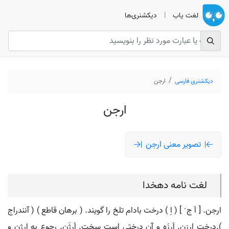
لغت یاب
|
دیکشنری‌ها
دیکشنری فارسی
ارجن
ارجن
تصویر معنی ارجن
لغت نامه دهخدا
ارجن. [ اَ ج َ ] ( اِ ) درخت بادام تلخ را گویند. ( برهان قاطع ) ( آنندراج
).درخت ارزن. اَرزَه و آن درختی است سخت. اَرژَن. رجوع به ارژن و