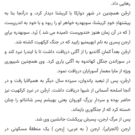
رهایی داد.
ارجُن همچنین در شهرِ دوارکا با کریشنا دیدار کرد، و درآنجا بنا به
پیشنهادِ خودِ کریشنا، سوبهدره خواهر او را ربود و با خود به اندرپرست
( که در آن زمان هنوز خندوپرست نامیده می شد ) بُرد. سوبهدره برای
ارجن پسری به نام ابهیمنیو زایید که در جنگ کرکهیت کشته شد.
ارجُن بعداً کمانِ گاندیو را از آگنی دریافت داشت تا با ایندرا نبرد کند و
در سوزاندن جنگل کهاندوه به آگنی یاری کرد. وی همچنین شیپوری
ویژه از مایا معمار آسورایان دریافت نمود.
ارجُن، پس از تبعید پاندوان، سیزده سال دیگر به همیالایا رفت و در
آنجا اسلحه آسمانی از شیوا دریافت داشت. ارجُن در نبردِ کرکهیت نیز
حاضر بوده و سردارِ بزرگِ کوروان یعنی بهیشم پسر شانتانو را چنان
خسته کرد که از جنگاوری بازماند.
پس از مرگ ارجن، پسرش پریکشت جانشین وی شد.
ارجن (الجزایر). ارجن ( به عربی: إرجن ) یک منطقهٔ مسکونی در