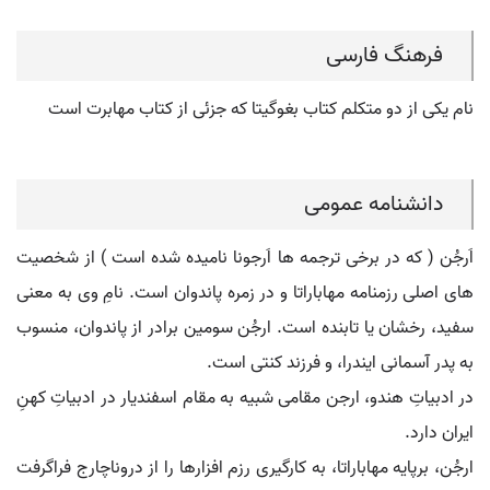
فرهنگ فارسی
نام یکی از دو متکلم کتاب بغوگیتا که جزئی از کتاب مهابرت است
دانشنامه عمومی
اَرجُن ( که در برخی ترجمه ها اَرجونا نامیده شده است ) از شخصیت
های اصلی رزمنامه مهاباراتا و در زمره پاندوان است. نامِ وی به معنی
سفید، رخشان یا تابنده است. ارجُن سومین برادر از پاندوان، منسوب
به پدر آسمانی ایندرا، و فرزند کنتی است.
در ادبیاتِ هندو، ارجن مقامی شبیه به مقام اسفندیار در ادبیاتِ کهنِ
ایران دارد.
ارجُن، برپایه مهاباراتا، به کارگیری رزم افزارها را از دروناچارج فراگرفت