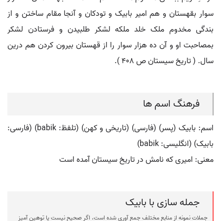
سوار بقهستان و هم امیر بابیک و تودکان و آنجا مقام ساختن و از
بندگی مخدوم ملک خلد ملکه لشکر طلبیدن و فرستادن لشکر
بمصاحبت او و آن ده هزار سوار را از قهستان بیرون کردن هم درین
سال. ( تاریخ سیستان ص 408 ).
فرهنگ اسم ها
اسم: بابیک (پسر) (فارسی) (تاریخی و کهن) (تلفظ: babik) (فارسی:
بابیک) (انگلیسی: babik)
معنی: امیری که نامش در تاریخ سیستان آمده است
جمله سازی با بابیک
جملات نمونه از منابع مختلف جمع آوری شده است، اگر صحیح نیست یا توهین آمیز