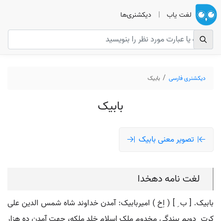
لغت یاب
|
دیکشنری‌ها
دیکشنری فارسی
بابیک
بابیک
تصویر معنی بابیک
لغت نامه دهخدا
بابیک. [ ب ِ ] ( اِخ ) امیربابیک: آمدن خداوند شاه شمس الدین علی
کرت ِ دویم ببندگی مخدوم ملک اسلام خلد ملکه، جهت آمدن ده هزار