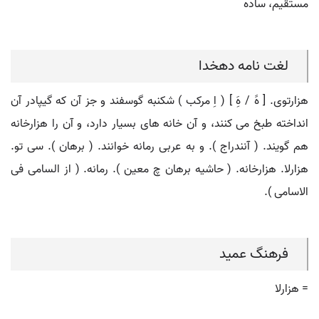
مستقیم، ساده
لغت نامه دهخدا
هزارتوی. [ هََ / هَِ ] ( اِ مرکب ) شکنبه گوسفند و جز آن که گیپادر آن
انداخته طبخ می کنند، و آن خانه های بسیار دارد، و آن را هزارخانه
هم گویند. ( آنندراج ). و به عربی رمانه خوانند. ( برهان ). سی تو.
هزارلا. هزارخانه. ( حاشیه برهان چ معین ). رمانه. ( از السامی فی
الاسامی ).
فرهنگ عمید
= هزارلا