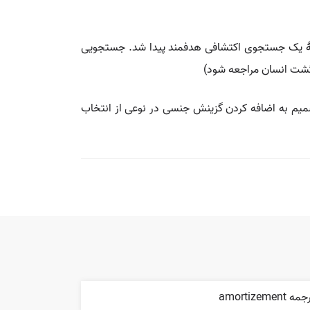
یم در نتیجهٔ یک جستجوی اکتشافی هدفمند پیدا شد. جستجویی
 فرگشت انسان مراجعه شود)
سی در دوره معاصر وی رصد می‌نمودند و تا دهه ۱۹۳۰ که زیست شناسان تصمیم به اضافه کردن گزینش جنسی در نوعی از انتخاب
ه amortizement