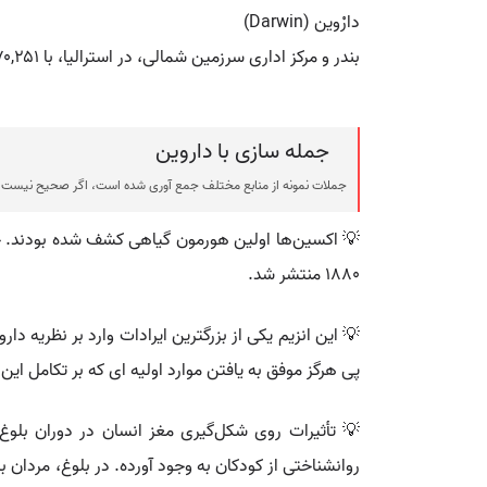
دارْوین (Darwin)
بندر و مرکز اداری سرزمین شمالی، در استرالیا، با ۷۰,۲۵۱ نفر جمعیت (۱۹۹۶). در مرکز ساحل شمالی استرالیا و شمال غربی آرنم لند قرار دارد و شمالی ترین شهرِ استرالیا است.
جمله سازی با داروین
جملات نمونه از منابع مختلف جمع آوری شده است، اگر صحیح نیست ی
💡 اکسین‌ها اولین هورمون گیاهی کشف شده بودند. چا
۱۸۸۰ منتشر شد.
💡 این انزیم یکی از بزرگترین ایرادات وارد بر نظریه
پی هرگز موفق به یافتن موارد اولیه ای که بر تکامل این
💡 تأثیرات روی شکل‌گیری مغز انسان در دوران بلوغ
روانشناختی از کودکان به وجود آورده. در بلوغ، مردان 