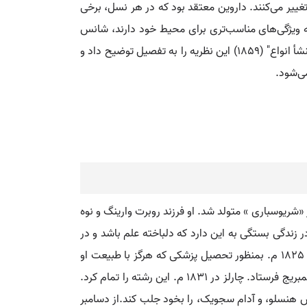
غییر می‌کنند. داروین معتقد بود که در هر نسل، برخی
ی که ویژگی‌های مناسب‌تری برای محیط خود دارند، شانس
بیشتری برای بقا و تولید مثل خواهند داشت. این فرآیند به تدریج منجر به ظهور گونه‌های جدید می‌شود. داروین در کتاب خود "منشأ انواع" (1859) این نظریه را به تفصیل توضیح داد و
ی‌شود.
ز روبرت. طبیعی دان انگلیسی، نویسنده کتاب معروف «اصل انواع »، روز دوازدهم فوریه 1809 م. در شهر «شریوسباری » متولد شد. او فرزند روبرت وارینگ و نوه
که کامیابی او در زندگی بستگی به این دارد که دلباخته علم باشد و در
تحقیق هر امر ثبات و شکیبایی پیوسته داشته باشد. داروین ابتدا در مدرسه شریوسباری زیر نظر دکتر باتلر تحصیل کرد و در سال 1825 م. بمنظور تحصیل پزشکی که هرگز با طبیعت او
جور نمی آمد، به ادینبورگ سفر کرد. در 1828 م. پدرش برای اینکه او یک مرد روحانی شود، او را به دانشسرای مسیحی دانشگاه کمبریج فرستاد. چارلز در 1831 م. این رشته را تمام کرد.
نس هنسلو، و آدام سجویک، را بخود جلب کند.از دسامبر