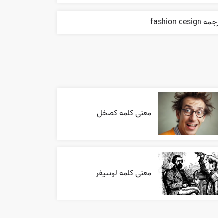
ه fashion design
معنی کلمه کصخل
معنی کلمه لوسیفر