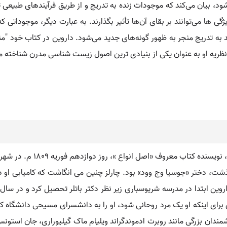
ود، بیان می‌کند که موجودات زنده به تدریج و از طریق فرآیندهای طبیعی ت
یژگی‌ ها می‌توانند بر بقای آن‌ها تأثیر بگذارند. به عبارت دیگر، موجودات
نظریه او به عنوان یکی از بنیادی‌ ترین اصول زیست‌ شناسی مدرن شناخته م
داروین. [ دارْ ] ( اِخ ) چارل
ومس داروین، و مادرش که در 1817 م. درگذشت، دختر «جوسیا وج وود» بود. چارلز چنین می انگاشت 
مندان بزرگی مانند روبرت ادموندگراند ویلیام ماک گیلیوراری، جان استو