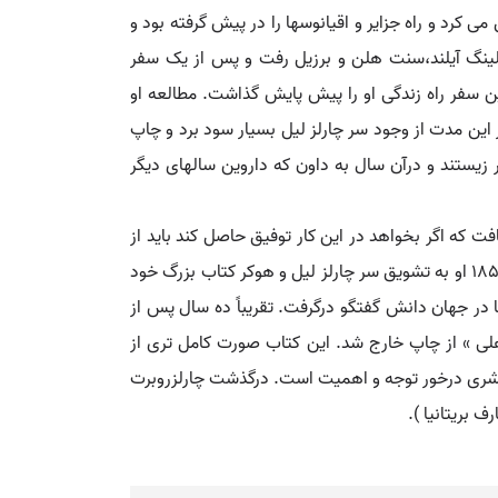
قیق می کرد و راه جزایر و اقیانوسها را در پیش گرفته بود و
یلینگ آیلند،سنت هلن و برزیل رفت و پس از یک سفر
ین سفر راه زندگی او را پیش پایش گذاشت. مطالعه او
 کشانید. از 1838 تا 1841 م. دبیر انجمن ژئولوژی بود و در این مدت از وجود سر چارلز لیل بسیار سود برد و چاپ
یه سال 1839 با دختردایی خود «اما وج وود» ازدواج کرد و تا 1842 در لندن با یکدیگر زیستند و درآن سال به داون که داروین سالهای دیگر
افت که اگر بخواهد در این کار توفیق حاصل کند باید از
حیوانات مناطق و اعصار مختلف نمونه هایی گردآورد و بوسیله ٔاین نمونه ها سازمان موجود در طبیعت انواع را دریابد. در نوامبر 1859 او به تشویق سر چارلز لیل و هوکر کتاب بزرگ خود
 در جهان دانش گفتگو درگرفت. تقریباً ده سال پس از
اهلی » از چاپ خارج شد. این کتاب صورت کامل تری از
ن بشری درخور توجه و اهمیت است. درگذشت چارلزروبرت