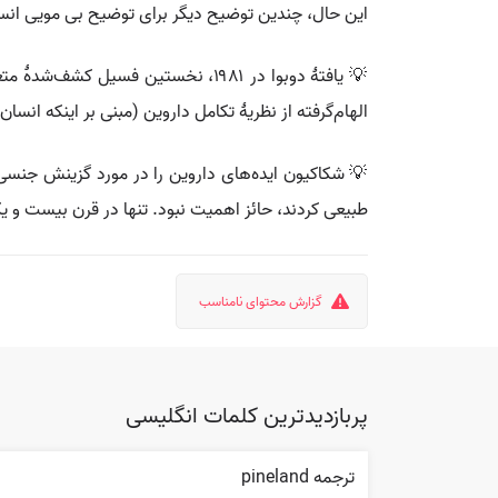
این حال، چندین توضیح دیگر برای توضیح بی مویی انسا
💡 یافتهٔ دوبوا در ۱۹۸۱، نخستین 
الهام‌گرفته از نظریهٔ تکامل داروین (مبنی بر اینکه انس
طبیعی کردند، حائز اهمیت نبود. تنها در قرن بیست و 
گزارش محتوای نامناسب
پربازدیدترین کلمات انگلیسی
ترجمه pineland