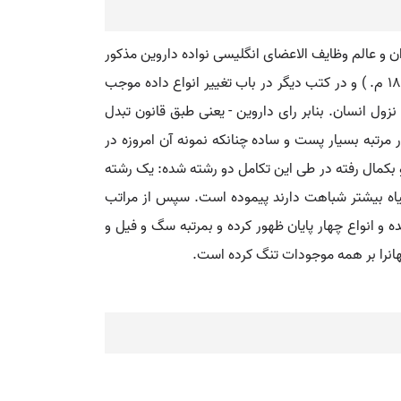
ات ) ).یا چارلز رابرت طبیعی دان و عالم وظایف الاعضای انگلیسی نواده داروین مذکور
( و. شروسبری ۱۸٠۹ - ف. ۱۸۸۲ م. ) نظرهای اساسیی که وی در کتاب معروفش بنام (( اصل انواع از راه انتخاب طبیعی ) ) ( ۱۸۵۹ م. ) و در کتب دیگر در باب تغییر انواع داده موجب
زول انسان. بنابر رای داروین - یعنی طبق قانون تبدل
مرتبه بسیار پست و ساده چنانکه نمونه آن امروزه در
بکمال رفته در طی این تکامل دو رشته شده: یک رشته
گیاه بیشتر شباهت دارند پیموده است. سپس از مراتب
 و انواع چهار پایان ظهور کرده و بمرتبه سگ و فیل و
هانرا بر همه موجودات تنگ کرده است.