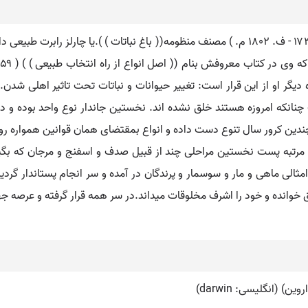
۱ - اراسموس پزشک وشاعر انگلیسی ( و.الستون هال ۱۷۳۱ - ف. ۱۸٠۲ م. ) مصنف منظومه(( باغ نبات
یگر او از این قرار است: تغییر حیوانات و نباتات تحت تاثیر اهلی شدن. ن
چنانکه امروزه هستند خلق نشده اند. نخستین جاندار نوع واحد بوده و در 
دین کرور سال تنوع دست داده و انواع بمقتضای همان قوانین همواره رو 
از مرتبه پست نخستین مراحلی چند از قبیل صدف و اسفنج و مرجان که ب
ی ماهی و مار و سوسمار و پرندگان در آمده و سر انجام پستاندار گردیده
 خوانده و خود را اشرف مخلوقات میداند.در سر همه قرار گرفته و عرصه ج