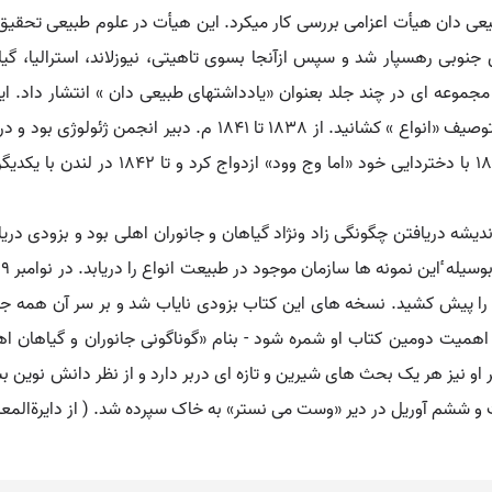
بعنوان عضو طبیعی دان هیأت اعزامی بررسی کار میکرد. این هیأت در علوم طبیعی تح
جنوبی رهسپار شد و سپس ازآنجا بسوی تاهیتی، نیوزلاند، استرالیا، گ
 مجموعه ای در چند جلد بعنوان «یادداشتهای طبیعی دان » انتشار داد. ا
درباره شباهت حیوانات مناطق واعصار مختلف او را به توصیف «انواع »
دوم ژورنال خود را به او تقدیم کرد. در ژانو
ر اندیشه دریافتن چگونگی زاد ونژاد گیاهان و جانوران اهلی بود و بزودی دری
بقا را پیش کشید. نسخه های این کتاب بزودی نایاب شد و بر سر آن همه جا
نظر اهمیت دومین کتاب او شمره شود - بنام «گوناگونی جانوران و گیاهان 
 او نیز هر یک بحث های شیرین و تازه ای دربر دارد و از نظر دانش نوی