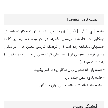
لغت نامه دهخدا
جنده. [ ج ِ دَ / دِ ] ( ص ) زن بدعمل. بدکاره. زن تباه کار که شغلش
تبهکاریست. فاحشه. روسبی. قحبه. غر. در وجه تسمیه این کلمه
حدسهای مختلف زده اند. ( از فرهنگ فارسی معین ). || در تداول
مردم قزوین، صورتی از ژنده، یعنی کهنه یعنی پارچه از جامه کهن. (
یادداشت مؤلف ).
- جنده باز؛ که بدنبال زنان بدکار رود تا کام برگیرد.
- جنده بازی؛ عمل جنده باز.
- جنده خانه؛ فاحشه خانه. جایی برای جندگان.
فرهنگ معین