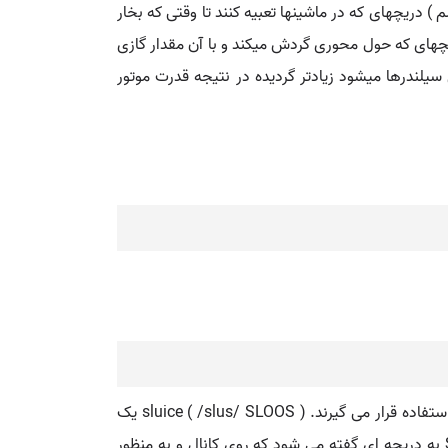
طمینان ( اسم ) دریچهای که در ماشینها تعبیه کنند تا وقتی که بخار
دریچهای که حول محوری گردش میکند و با آن مقدار گازی
سیلندرها میشود زیادتر گردیده در نتیجه قدرت موتور
دریچه ( به انگلیسی: Gate ) از جمله سازه های کنترل کننده جریان هستند که در شکل ها و با نحوه عملکردهای متفاوتی مورد استفاده قرار می گیرند. sluice ( /slus/ SLOOS ) یک
واژه آلمانی به معنی کانال است. قبل از دریچه ها معمولا یک کانال وجود دارد. بنابراین در ادبیات مهندسی عموما Sluice Gate به دریچه ای گفته می شود که روی کانال و به منظور