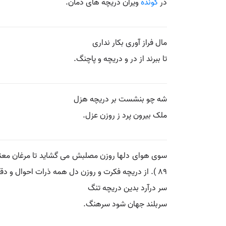
در
کونده
ویران دریچه های دمان.
مال فراز آوری بکار نداری
تا ببرند از در و دریچه و پاچنگ.
شه چو بنشست بر دریچه هزل
ملک بیرون پرد ز روزن عزل.
سوی هوای دلها روزن مصلبش می گشاید تا مرغان معنی 
89 ). از دریچه فکرت و روزن دل همه ذرات احوال و دقایق اشکال، روشن و هویدا بیند. ( منشآت خاقانی چ دانشگاه ص 11 ).
سر درآرد بدین دریچه تنگ
سربلند جهان شود سرهنگ.