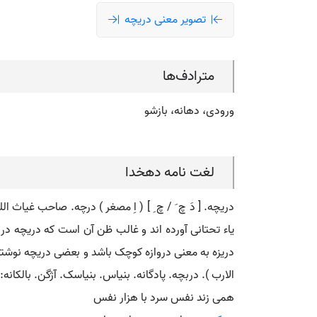
تصویر معنی دریچه
مترادف‌ها
ورودی، دهانه، بازشو
لغت نامه دهخدا
دریچه. [ دَ چ َ / چ ِ ] ( اِ مصغر ) درچه. صاحب غیاث
یاء تحتانی آورده اند و غالب ظن آن است که دریچه در
دریزه به معنی دروازه کوچک باشد و بعضی دریچه نوشته اند
الارب ). دربچه. پادگانه. بنیاس. بنیاسک. آژگن. بالکانه:
همی زند نفس سرد با هزار نفس