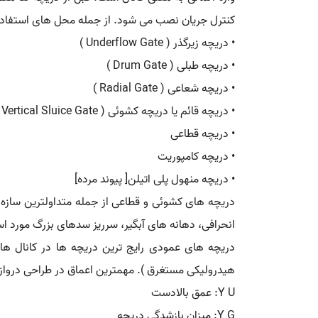
کنترل جریان نصب می شود. از جمله محل های استفاده در
• دریچه زیرگذر ( Underflow Gate )
• دریچه طبلی ( Drum Gate )
• دریچه شعاعی ( Radial Gate )
• دریچه قائم یا دریچه کشوئی ( Vertical Sluice Gate )
• دریچه قطاعی
• دریچه کامپوریت
• دریچه منهول پلی اتیلن[ پیوند مرده]
دریچه های کشوئی و قطاعی از جمله متداولترین سازه
انحرافی، دهانه های آبگیر، سرریز سدهای بزرگ مورد است
دریچه های عمودی رایج ترین دریچه ها در کانال های
هیدرولیکی مستغرق ). مهمترین اعماق در طراحی دروازه 
Y U: عمق بالادست
Y G: میزان بازشدگی دریچه