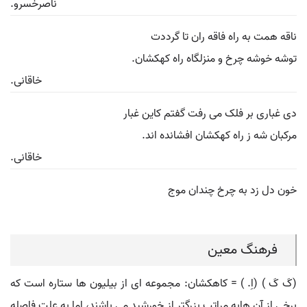
ناصرخسرو.
ناقه همت به راه فاقه ران تا گرددت
توشه خوشه چرخ و منزلگاه راه کهکشان.
خاقانی.
دی غباری بر فلک می رفت گفتم کاین غبار
مرکبان شه ز راه کهکشان افشانده اند.
خاقانی.
خون دل زد به چرخ چندان موج
فرهنگ معین
(کَ کَ ) (اِ. ) = کاهکشان: مجموعه ای از بیلیون ها ستاره است که
برخی از آن هابه مراتب بزرگتر از خورشید می باشند، اما به علت فاصله