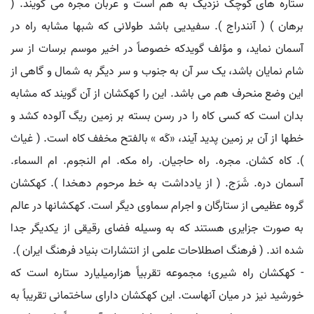
ستاره های کوچک نزدیک به هم است و عربان مجره می گویند. (
برهان ) ( آنندراج ). سفیدیی باشد طولانی که شبها مشابه راه در
آسمان نماید، و مؤلف گویدکه خصوصاً در اخیر موسم برسات از سر
شام نمایان باشد، یک سر آن به جنوب و سر دیگر به شمال و گاهی از
این وضع منحرف هم می باشد. این را کهکشان از آن گویند که مشابه
بدان است که کسی کاه را در رسن بسته بر زمین ریگ آلوده کشد و
خطها از آن بر زمین پدید آیند، «کَه » بالفتح مخفف کاه است. ( غیاث
). کاه کشان. مجره. راه حاجیان. راه مکه. ام النجوم. ام السماء.
آسمان دره. شَرَج. ( از یادداشت به خط مرحوم دهخدا ). کهکشان
گروه عظیمی از ستارگان و اجرام سماوی دیگر است. کهکشانها در عالم
به صورت جزایری هستند که به وسیله فضای رقیقی از یکدیگر جدا
شده اند. ( فرهنگ اصطلاحات علمی از انتشارات بنیاد فرهنگ ایران ).
- کهکشان راه شیری؛ مجموعه تقربیاً هزارمیلیارد ستاره است که
خورشید نیز در میان آنهاست. این کهکشان دارای ساختمانی تقریباً به