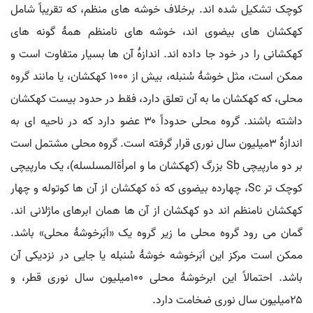
کوچک تشکیل شده اند. برخلاف خوشه های منظم، که تقریباً شامل
کهکشان های بیضوی اند، خوشه های نامنظم همۀ گونه های
کهکشانی را در خود جا داده اند. اندازۀ آن ها بسیار متفاوت است و
ممکن است، مثل خوشۀ سُنبله، بیش از ۱۰۰۰ کهکشان، یا مانند گروه
محلی، که کهکشان ما به آن تعلق دارد، فقط در حدود بیست کهکشان
داشته باشند. گروه محلی حدوداً ۳۰ عضو دارد که در ناحیه ای به
اندازۀ ۳میلیون سال نوری قرار گرفته است. گروه محلی مشتمل است
بر دو مارپیچی Sb بزرگ (کهکشان ما و امرأةالمسلسله)، یک مارپیچی
کوچک تر Sc، چهارده بیضوی که دَه کهکشان از آن ها کوتوله و چهار
کهکشان نامنظم اند دو کهکشان از آن ها همان ابرهای ماژلانی اند.
گمان می رود گروه محلی ما زیر گروه یک «اَبَرخوشۀ محلی» باشد.
ممکن است مرکز این اَبَرخوشه خوشۀ سُنبله یا جایی در نزدیکی آن
باشد. احتمالاً این ابرخوشۀ محلی ۱۰۰میلیون سال نوری قطر، و
۲۵میلیون سال نوری ضخامت دارد.