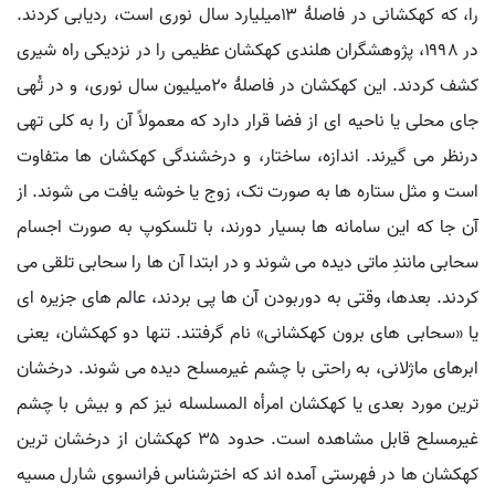
را، که کهکشانی در فاصلۀ ۱۳میلیارد سال نوری است، ردیابی کردند.
در ۱۹۹۸، پژوهشگران هلندی کهکشان عظیمی را در نزدیکی راه شیری
کشف کردند. این کهکشان در فاصلۀ ۲۰میلیون سال نوری، و در تُهی
جای محلی یا ناحیه ای از فضا قرار دارد که معمولاً آن را به کلی تهی
درنظر می گیرند. اندازه، ساختار، و درخشندگی کهکشان ها متفاوت
است و مثل ستاره ها به صورت تک، زوج یا خوشه یافت می شوند. از
آن جا که این سامانه ها بسیار دورند، با تلسکوپ به صورت اجسام
سحابی مانندِ ماتی دیده می شوند و در ابتدا آن ها را سحابی تلقی می
کردند. بعدها، وقتی به دوربودن آن ها پی بردند، عالم های جزیره ای
یا «سحابی های برون کهکشانی» نام گرفتند. تنها دو کهکشان، یعنی
ابرهای ماژلانی، به راحتی با چشم غیرمسلح دیده می شوند. درخشان
ترین مورد بعدی یا کهکشان امرأه المسلسله نیز کم و بیش با چشم
غیرمسلح قابل مشاهده است. حدود ۳۵ کهکشان از درخشان ترین
کهکشان ها در فهرستی آمده اند که اخترشناس فرانسوی شارل مسیه