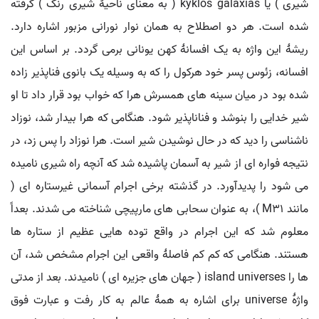
شیری ) یا kyklos galaxias ( به معنای ناحیهٔ شیری رنگ ) گرفته
شده است. هر دو اصطلاح به همان نوار نورانی مزبور اشاره دارد.
ریشهٔ این واژه به یک افسانهٔ کهن یونانی برمی گردد. بر اساس این
افسانه، زئوس پسر خود هرکول را که به وسیله یک بانوی فناپذیر زاده
شده بود در میان سینه های همسرش هرا که خواب بود قرار داد تا او
شیر خدایی را بنوشد و فناناپذیر شود. هنگامی که هرا بیدار شد، نوزاد
ناشناسی را دید که در حال نوشیدن شیر است. هرا نوزاد را پس زد، در
نتیجه فواره ای از شیر به آسمان پاشیده شد که آنچه راه شیری نامیده
می شود را پدیدآورد. در گذشته برخی اجرام آسمانی غیرستاره ای (
مانند M31 )، به عنوان سحابی های مارپیچی شناخته می شدند. بعداً
معلوم شد که این اجرام در واقع توده هایی عظیم از ستاره ها
هستند. هنگامی که کم کم فاصلهٔ واقعی این اجرام مشخص شد، آن
ها را island universes ( جهان های جزیره ای ) نامیدند. بعد از مدتی
واژهٔ universe برای اشاره به همهٔ عالم به کار رفت و عبارت فوق