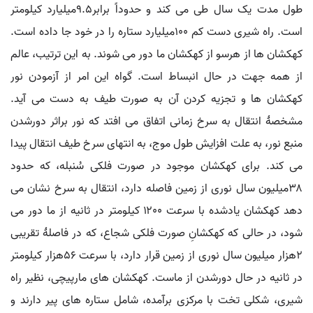
طول مدت یک سال طی می کند و حدوداً برابر۹.۵میلیارد کیلومتر
است. راه شیری دست کم ۱۰۰میلیارد ستاره را در خود جا داده است.
کهکشان ها از هرسو از کهکشان ما دور می شوند. به این ترتیب، عالم
از همه جهت در حال انبساط است. گواه این امر از آزمودن نور
کهکشان ها و تجزیه کردن آن به صورت طیف به دست می آید.
مشخصۀ انتقال به سرخ زمانی اتفاق می افتد که نور براثر دورشدن
منبع نور، به علت افزایش طول موج، به انتهای سرخ طیف انتقال پیدا
می کند. برای کهکشان موجود در صورت فلکی سُنبله، که حدود
۳۸میلیون سال نوری از زمین فاصله دارد، انتقال به سرخ نشان می
دهد کهکشان یادشده با سرعت ۱۲۰۰ کیلومتر در ثانیه از ما دور می
شود، در حالی که کهکشانِ صورت فلکی شجاع، که در فاصلۀ تقریبی
۲هزار میلیون سال نوری از زمین قرار دارد، با سرعت ۵۶هزار کیلومتر
در ثانیه در حال دورشدن از ماست. کهکشان های مارپیچی، نظیر راه
شیری، شکلی تخت با مرکزی برآمده، شامل ستاره های پیر دارند و