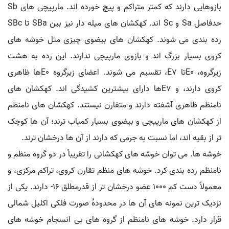
بازوهایی دارند که کمتر متراکم و پیچ خورده اند. مارپیچی های Sb
حدفاصل Sa و Sc اند. کهکشان های میله دار نیز بین SBa تا SBc
رده بندی می شوند. کهکشان های بیضوی چیزی مثل خوشه های
کروی بسیار بزرگ اند و بازوی مارپیچی ندارند. این رده به هشت
زیرگروه، E۰تا E۷، تقسیم می شوند. اعضای زیرگروه E۰ها ظاهری
کروی دارند، و E۷ها دارای بیشترین کشیدگی اند. کهکشان های
نامنظم ظاهری آشفته دارند و متقارن نیستند. کهکشان های نامنظم
از کهکشان های مارپیچی و بیضوی بسیار کمیاب ترند؛ آن ها کوچک
تر از بقیه اند، اما نسبت به جرمی که دارند از آن ها درخشان ترند.
خوشه ها. می توان خوشه های کهکشانی را تقریباً در دو گروه منظم و
نامنظم رده بندی کرد. خوشه های منظم تقارن کروی، تراکم مرکزی، و
معمولاً دست کم ۱۰۰۰ عضو درخشان تر از قدرمطلق ۱۶- دارند. یکی از
نزدیک ترین نمونه های آن ها در محدودۀ صورت فلکی اکلیل شمالی
قرار دارد. خوشه های نامنظم از گروه های بی انسجام خوشه های