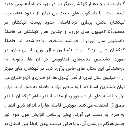
گردآورد، نام چندهزار کهکشان دیگر نیز در فهرست نامۀ عمومی جدید
آمده است. با تلسکوپ های جدید می توان از حدود ۱۰۰میلیون
کهکشان عکس برداری کرد.فاصله. حدود بیست کهکشان در
محدودۀ۲.۵میلیون سال نوری، و چندین هزار کهکشان در فاصلۀ
۵۰میلیون سال نوری از خورشید تشخیص داده شده اند. فاصلۀ
کهکشان هایی نزدیک تر از ۱۰میلیون سال نوری را، می توان، در
صورت تشخیص متغیرهای قیفاووسی در آن ها، باتوجه به
درخشندگی این ستاره های خاص برآورد کرد. در کهکشان های دورتر
از ۱۰۰میلیون سال نوری، از قدر اَبَرغول ها، نواختران یا اَبَرنواختران می
توان بیشترین استفاده را به منظور برآورد فاصله به عمل آورد. برای
برآورد فاصله های باز هم دورتر، از مقایسۀ قدر ظاهریکهکشان با قدر
مطلق آن استفاده می کنند. دورترین فاصله ها را با اندازه گیری انتقال
به سرخ به دست می آورند، یعنی براساس افزایش طول موج نور
جسم هنگام دورشدن آن، و با فرض درست بودن رابطۀ بین انتقال به