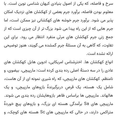
سرخ و فاصله، که یکی از اصول بنیادی کیهان شناسی نوین است. با
معلوم بودن فاصله، برآورد جرم بعضی از کهکشان های نزدیک امکان
پذیر می شود. برآورد جرم خوشه های کهکشانی نیز ممکن است، اما
جرم هایی که از این راه پیدا می شود بزرگ تر از آن چیزی است که از
جمع زنی جرم کهکشان های مرئی منفرد انتظار می رود. برای این
تفاوت، که گاهی به آن مسئلۀ جرم گمشده می گویند، هنوز توضیحی
ارائه نشده است.
انواع کهکشان ها. اخترشناس امریکایی، ادوین هابل کهکشان های
عادی را در سه دستۀ اصلی رده بندی کرده است: مارپیچی، بیضوی، و
نامنظم. کهکشان های مارپیچی، که راه شیری نمونه ای از آن هاست،
شامل یک هسته، یک قرصِ دربرگیرندۀ بازوهای مارپیچی، و یک
هالهاند. مارپیچی ها براساس ظاهر بازوهایشان رده بندی می شوند.
مارپیچی های Sa برآمدگی هسته ای بزرگ، و بازوهای پیچ خوردۀ
متراکمی دارند، در حالی که مارپیچی های Sc هسته های کوچک، و