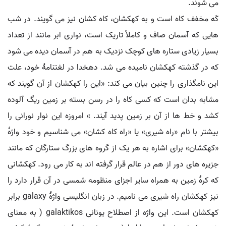
می شوند.
کَه مخفف کاه است و به کهکشان، کاه کشان نیز می گویند. در شب
هایی که آسمان صاف و کاملاً تاریک است، نواری ابر مانند از تعداد
بسیار زیادی ستاره های کوچک نزدیک به هم در آسمان دیده می شود
که در گذشته کهکشان نامیده می شد. دهخدا در لغتنامهٔ خود، علت
این نامگذاری را چنین بیان می کند: «این را کهکشان از آن گویند که
مشابه بدان است که کسی کاه را در رسن بسته بر زمین ریگ آلوده
کشد و خط ها از آن بر زمین پدید آیند. » امروزه این نوار نورانی را
بیشتر با نام «راه شیری» یا «راه کاه کشان» می شناسیم و خود واژهٔ
«کهکشان» برای اشاره به هر یک از گروه های بزرگ ستارگان که مانند
جزیره های دور از هم در عالم قرار گرفته اند به کار می رود. کهکشانی
که کرهٔ زمین به همراه سایر اجزای منظومه شمسی در آن قرار دارد را
نیز کهکشان راه شیری می نامیم. در زبان انگلیسی واژهٔ galaxy برابر
کهکشان است. این واژه از اصطلاح یونانی galaktikos ( به معنای