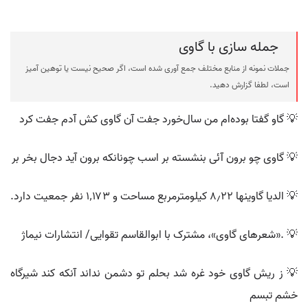
جمله سازی با گاوی
جملات نمونه از منابع مختلف جمع آوری شده است، اگر صحیح نیست یا توهین آمیز
است، لطفا گزارش دهید.
💡 گاو گفتا بوده‌ام من سال‌خورد جفت آن گاوی کش آدم جفت کرد
💡 گاوی چو برون آئی بنشسته بر اسب چونانکه برون آید دجال بخر بر
💡 الدیا گاوینها ۸٫۲۲ کیلومترمربع مساحت و ۱٬۱۷۳ نفر جمعیت دارد.
💡 .«شعرهای گاوی»، مشترک با ابوالقاسم تقوایی/ انتشارات نیماژ
💡 ز ریش گاوی خود غره شد بحلم تو دشمن نداند آنکه کند شیرگاه
خشم تبسم