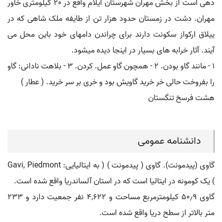
دهی است از بخش مهران شهرستان ایلام واقع در ۲٠ کیلومتری خاور
مهران. دشت در زمستان حدود هزار تن از طایفه ملک شاهی که در
ییلاق ارکواز سکونت دارند برای چراندن دامهای خود باین محل می
آیند. آثار خرابه های بسیار در اینجا دیده میشود.
۱ - مانند گاو بودن. ۲ - همچون گاو عمل. کردن. ۳ - بلاهت نادانی: گاو
را بفروخت حالی خر خرید گاویش بود و خری بر سر خرید. ( عطار )
هشت فرسخ تنگستان
دانشنامه عمومی
گاوی (پیدمونت). گاوی ( پیدمونت ) ( به ایتالیایی: Gavi, Piedmont
) یک کومونه در ایتالیا است که در استان آلساندریا واقع شده است.
گاوی ۵۰٫۹ کیلومترمربع مساحت و ۴٬۶۲۲ نفر جمعیت دارد و ۲۳۳
متر بالاتر از سطح دریا واقع شده است.