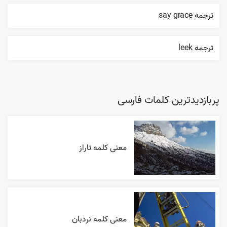
ترجمه say grace
ترجمه leek
پربازدیدترین کلمات فارسی
معنی کلمه تاراز
معنی کلمه نردبان