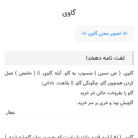
گاوی
تصویر معنی گاوی
لغت نامه دهخدا
گاوی. ( ص نسبی ) منسوب به گاو. آبله گاوی. || ( حامص ) عمل
کردن همچون گاو. چگونگی گاو. || بلاهت. نادانی:
گاو را بفروخت حالی خر خرید
گاویش بود و خری بر سر خرید.
عطار.
گاوی. ( اِخ ) اسم قدیم مازندران است که به مرور زمان گاوباره شده. (