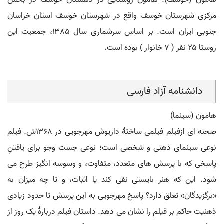
هامون (خوسف). هامون روستایی در دهستان خوسف در بخش
مرکزی شهرستان خوسف واقع در شهرستان خوسف استان خراسان
جنوبی ایران است. بر اساس سرشماری سال ۱۳۸۵، جمعیت این
روستا ۲۵ نفر ( ۷ خانوار ) بوده است.
دانشنامه آزاد فارسی
هامون (سینما)
صحنه ای ازفیلم فیلمی ساختۀ داریوش مهرجویی در ۱۳۶۸ش. فیلم
نوعی سینمای ذهنی و شخصی است؛ نوعی جست وجو برای یافتنِ
پاسخی که با پرسش های متعدد، متفاوت، و وسوسه انگیز طرح می
شود. این که هنر بایستی نفی کند یا اثبات، و تا چه میزان به
«برگزیدگان» تعلق دارد؟ پاسخ مهرجویی به این پرسش تا حدود زیادی
ذهنیت حاکم بر فیلم را نشان می دهد. داستان فیلم دربارۀ یک روز از