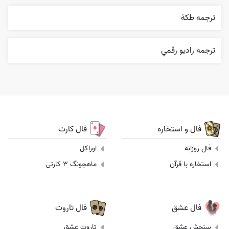
ترجمه طکة
ترجمه راديو رقمي
فال و استخاره
فال کارت
فال روزانه
اوراکل
استخاره با قرآن
ماهجونگ 3 کارتی
فال عشق
فال تاروت
سنجش عشق
تاروت عشق