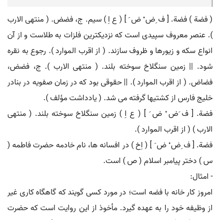
( فضة ) فضة. [ ف ِض ْ ض َ ] ( ع اِ ) سیم. ج، فضض. ( منتهی الارب
). عنصر معروف سپیدی است که نزدیکترین فلزات به طلاست و از آن
انواع سکه و زیورها و ظروف سازند. ( از اقرب الموارد ). رجوع به نقره
شود. || زمین سنگلاخ سوخته بلند. ( منتهی الارب ). ج، فضض،
فضاض. ( از اقرب الموارد ). || حقوقی بود که در زمان صفویه در بنادر
خلیج فارس از کشتیها گرفته می شد. ( یادداشت مؤلف ).
فضة. [ ف َض ْ ض َ ] ( ع اِ ) زمین سنگلاخ سوخته بلند. ( منتهی
الارب ) ( از اقرب الموارد ).
فضة. [ ف ِض ْ ض َ ] ( اِخ ) در افسانه ها، نام خادمه حضرت فاطمه (
س ) دختر پیامبر اسلام ( ص ) است.
- امثال:
امروز کار خانه با فضه است؛ در مورد کسی گویند که گاهگاه کاری غیر
از وظیفه خود را به عهده گیرد. مأخوذ از این روایت است که حضرت