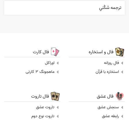
ترجمه سُکْني
فال و استخاره
فال کارت
فال روزانه
اوراکل
استخاره با قرآن
ماهجونگ 3 کارتی
فال عشق
فال تاروت
سنجش عشق
تاروت عشق
رابطه عشق
تاروت نوع دوم