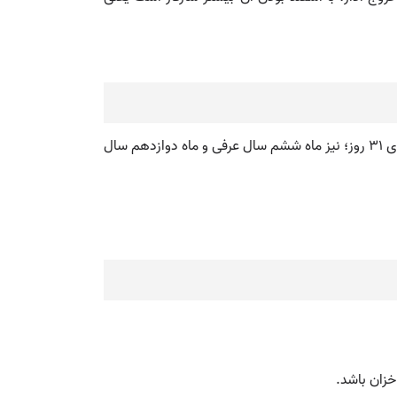
آذار. سومین ماه در گاه شماری خورشیدی کشورهای عربی، پس از شبات/شباط و پیش از نیسان، مطابق با ماه مارس اروپایی، دارای ۳۱ روز؛ نیز ماه ششم سال عرفی و ماه دوازدهم سال
خزان باشد.