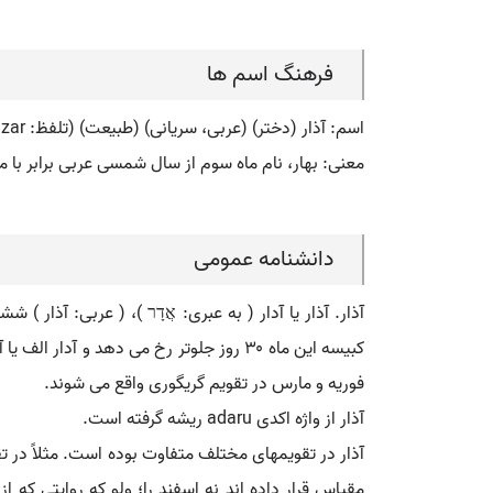
فرهنگ اسم ها
اسم: آذار (دختر) (عربی، سریانی) (طبیعت) (تلفظ: azar) (فارسی: آذار) (انگلیسی: azar)
معنی: بهار، نام ماه سوم از سال شمسی عربی برابر با م
دانشنامه عمومی
فوریه و مارس در تقویم گریگوری واقع می شوند.
آذار از واژه اکدی adaru ریشه گرفته است.
آذار در تقویمهای مختلف متفاوت بوده است. مثلاً در 
مقیاس قرار داده اند نه اسفند را؛ ولو که روایتی که ا