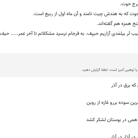
برج حوت.
حوت که به هندش چیت نامند و آن ماه اول از ربیع است.
فتح همزه هم گفته‌اند.
.. طبیب لَر بیلمَدی آزاریم حییِف. به فرجام نرسید مشکلاتم تا آخر عمر..... 
ا توهین آمیز است، لطفا گزارش دهید.
 که برق در آذر
ین سوده بررو غازه از روبن
 همی در بوستان لشکر کشد
در آذار در آزار