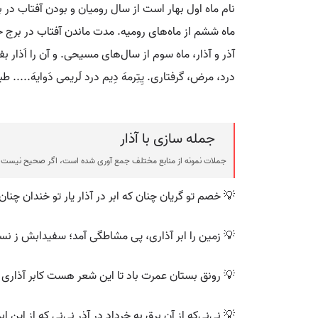
نام ماه اول بهار است از سال رومیان و بودن آفتاب در 
ماه ششم از ماه‌های رومیه. مدت ماندن آفتاب در برج 
آذر و آذار، ماه سوم از سال‌های مسیحی. و آن را اَذار ب
درد، مرض، گرفتاری. یِتِرمهَ دِیم درد لَریمی دَوایهَ...‌
جمله سازی با آذار
جملات نمونه از منابع مختلف جمع آوری شده است، اگر صحیح نیست ی
💡 خصم تو گریان چنان‌ که ابر در آذار یار تو خندان چنان‌
💡 زمین را ابر آذاری، پی مشاطگی آمد؛ سفیدابش ز نسر
💡 رونق بستان عمرت باد تا این شعر هست کابر آذاری
💡 نی‌نی‌که از آن برق به خرداد در آذر نی‌نی ‌که از این ابر 