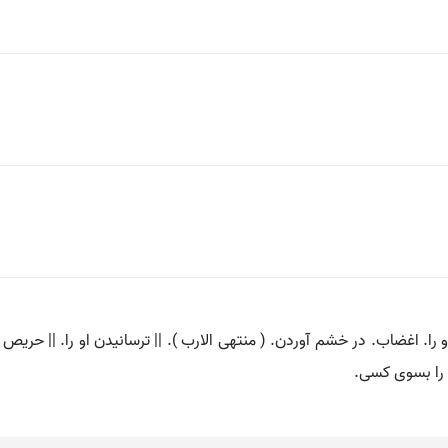
و را. اغضاب. در خشم آوردن. ( منتهی الارب ). || ترسانیدن او را. || حریص کرد
ی را بسوی کسی.