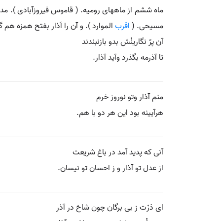
ماه ششم از ماههای رومیه. ( قاموس فیروزآبادی ). مدت 
مسیحی. (
اقرب
الموارد ). و آن را اَذار بفتح همزه هم گ
آن پرّ نگارینْش بدو بازنبندند
تا آذرمه بگذرد وآید آذار.
منم آذار وتو نوروز خرم
هرآیینه بود این هر دو با هم.
آنی که پدید آمد در باغ شریعت
از عدل تو آذار و ز احسان تو نیسان.
ای دَرْت ز بی برگان چون شاخ در آذر