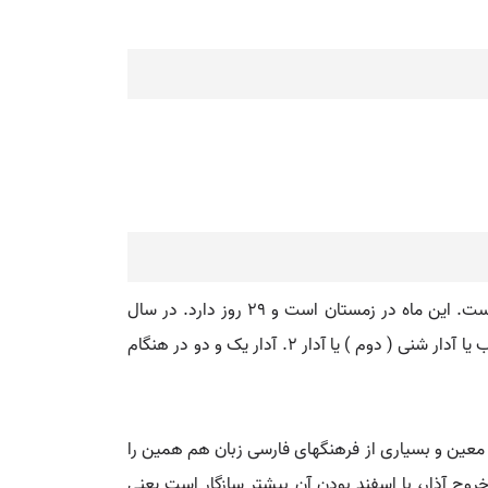
آذار. آذار یا آدار ( به عبری: אֲדָר )، ( عربی: آذار ) ششمین ماه از سال کشوری و دوازدهمین ماه از سال دینی در تقویم عبری است. این ماه در زمستان است و ۲۹ روز دارد. در سال
کبیسه این ماه ۳۰ روز جلوتر رخ می دهد و آدار الف یا آدار ریشون ( آدار نخستین ) یا آدار ۱ خوانده می شود و ماه پس از آن آدار ب یا آدار شنی ( دوم ) یا آدار ۲. آدار یک و دو در هنگام
 معین و بسیاری از فرهنگهای فارسی زبان هم همین را
 خروج آذار، با اسفند بودن آن بیشتر سازگار است یعنی