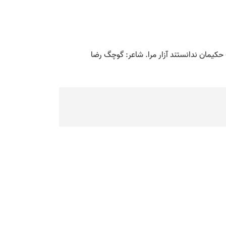
حیف حکیمان ندانستند آزار مرا. شاعر: گوچگ رضا