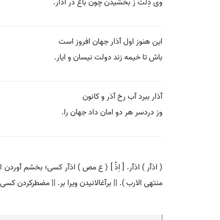
وی دِلْت ز بخشیدن چون باغ در آذار.
این هنوز اول آذار جهان افروز است
باش تا خیمه زند دولت نیسان و ایار.
آذار ببرد آب رخ آذر و کانون
وز دردسر هر دو امان داد جهان را.
( اذآر ) اذآر. [ اِذْ ] ( ع مص ) اذآر کسی؛ بخشم آوردن ا
منتهی الارب ). || برآغالانیدن ویرا بر. || مضطرکردن کس