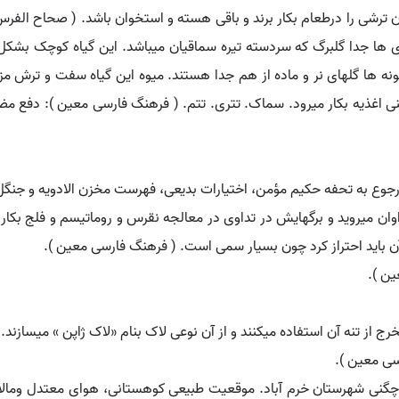
ن ترشی را درطعام بکار برند و باقی هسته و استخوان باشد. ( صحاح الفر
 ای ها جدا گلبرگ که سردسته تیره سماقیان میباشد. این گیاه کوچک بش
نه ها گلهای نر و ماده از هم جدا هستند. میوه این گیاه سفت و ترش م
یه بکار میرود. سماک. تتری. تتم. ( فرهنگ فارسی معین ): دفع مضرت 
جوع به تحفه حکیم مؤمن، اختیارات بدیعی، فهرست مخزن الادویه و جنگ
ن میروید و برگهایش در تداوی در معالجه نقرس و روماتیسم و فلج بکار میر
ن ).
از تنه آن استفاده میکنند و از آن نوعی لاک بنام «لاک ژاپن » میسازند
ی معین ).
 چگنی شهرستان خرم آباد. موقعیت طبیعی کوهستانی، هوای معتدل ومالار