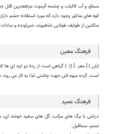
سماق و آب کالیاب و چشمه گرموت مرتفعترین قلل جبال 
ساکنین از طوایف طولابی شاهیوند، شیراونده و سادات حی
فرهنگ معین
(سُ ) [ معر. ] (اِ. ) گیاهی است از ردة دو لپه ای
است. گرده میوه اش جهت چاشنی غذا به کار می رود، سم
فرهنگ عمید
درختی با برگ های مرکب، گل های سفید خوشه ای، میو
تمتم، سماقیل.