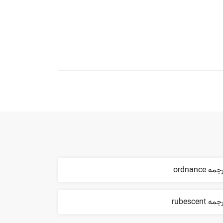
مه ordnance
مه rubescent