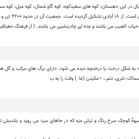
در این دهستان، کوه های سفیدکوه، کوه گاو شمال، کوه میل، کوه سماق،
کوه های مذکور وجو
ات الغیب می باشند و عده ای چادرنشین می باشند. ( از فرهنگ جغرافیائی ای
 ها که به شکل درخت یا درختچه دیده می شود. دارای برگ های مرکب و 
اک، تتری، تتم.، ~مکیدن (عا. ) وقت را به ب
ۀ کوچک سرخ رنگ و ترش مزه که در جاهای سرد می روید و بلندیش تا پنج