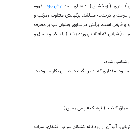
س ). تتری. ( زمخشری ). دانه ای است
ترش مزه
و قهوه
کل درخت یا درختچه میباشد. برگهایش متناوب ومرکب و
زه و قابض است. برگش در تداوی بعنوان تب بر مصرف
( شرابی که آفتاب پرورده باشد ) با سکبا و سماق و
ل شناسی شود.
ود. مقداری که از این گیاه در تداوی بکار میرود، در
. سماق کاذب. ( فرهنگ فارسی معین ).
یایی. آب آن از رودخانه کشکان سراب رفتخان، سراب