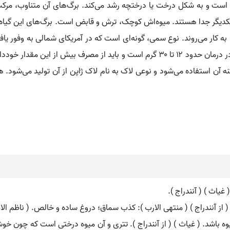
یان است و به شکل درخت یا درختچه رشد می‌کند. برگ‌های آن متناوب، مرک
ز یکدیگر جدا هستند. میوه‌اش کوچک، ترش و قابض است. برگ‌های این گیاه ب
ه کار می‌روند. نوع سمی، گونه‌ای است که در آمریکای شمالی به وفور یا
فلج مورد استفاده قرار می‌گیرد. مقدار مصرف این گیاه در درمان حدود ۱۲ تا ۳۰ گرم است 
ه آن استفاده می‌شود و نوعی لاک به نام لاک ژاپن از آن تولید می‌شو
غیاث ) ( آنندراج ).
ز آنندراج ) ( منتهی الارب ): کذب سماق؛ دروغ ساده و خالص. ( ناظم الاطب
میوه باشد. ( غیاث ) ( از آنندراج ). تتری و آن میوه درختی است که چون خ