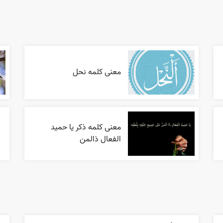
معنی کلمه نحل
معنی کلمه ذکر یا حمید
الفعال ذالمن