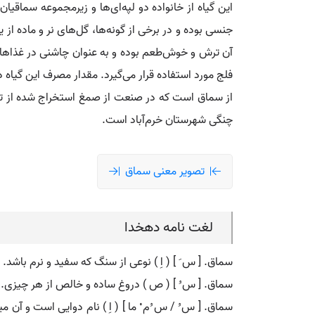
این گیاه از خانواده دو لپه‌ای‌ها و زیرمجموعه سماق
جنسی بوده و در برخی از گونه‌ها، گل‌های نر و ماده ا
آن ترش و خوش‌طعم بوده و به عنوان چاشنی در غذاها ب
از سماق است که در صنعت از صمغ استخراج شده از تن
چنگی شهرستان خرم‌آباد است.
تصویر معنی سماق
لغت نامه دهخدا
سماق. [ س َ ] ( اِ ) نوعی از سنگ که سفید و نرم باشد. ( 
سماق. [ س ُ ] ( ص ) دروغ ساده و خالص از هر چیزی. ( ا
سماق. [ س ُ / س ُم ْ ما ] ( اِ ) نام دوایی است و آن 