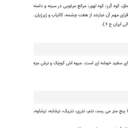
 کوه گرز، کوه لهور، مراتع مرغوبی در سینه و دامنه
د دارد که مورد استفاده حشم داران است. از 18 آبادی تشکیل گردیده است. جمعیت آن در حدود 4200 تن و قرای مهم آن عبارتند از هفت چشمه، کالیاب و ژیرژیان.
ران ج 6 ).
گل های سفید خوشه ای است. میوه اش کوچک و ترش مزه
 متر می رسد، تتم، تتری، تتریک، ترشابه، ترشاوه،