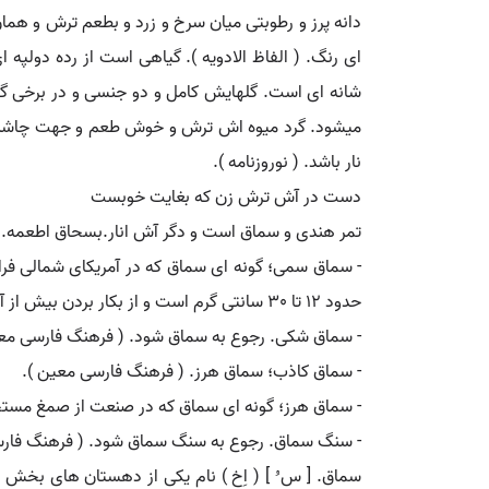
دانه پرز و رطوبتی میان سرخ و زرد و بطعم ترش و هما
ای رنگ. ( الفاظ الادویه ). گیاهی است از رده دولپه
شانه ای است. گلهایش کامل و دو جنسی و در برخی گو
میشود. گرد میوه اش ترش و خوش طعم و جهت چاشنی اغذ
نار باشد. ( نوروزنامه ).
دست در آش ترش زن که بغایت خوبست
تمر هندی و سماق است و دگر آش انار.بسحاق اطعمه.ر
- سماق سمی؛ گونه ای سماق که در آمریکای شمالی فراوا
حدود 12 تا 30 سانتی گرم است و از بکار بردن بیش از آن باید احتراز کرد چون بسیار سمی است. ( فرهنگ فارسی معین ).
- سماق شکی. رجوع به سماق شود. ( فرهنگ فارسی معی
- سماق کاذب؛ سماق هرز. ( فرهنگ فارسی معین ).
- سماق هرز؛ گونه ای سماق که در صنعت از صمغ مستخرج 
- سنگ سماق. رجوع به سنگ سماق شود. ( فرهنگ فارس
سماق. [ س ُ ] ( اِخ ) نام یکی از دهستان های بخش