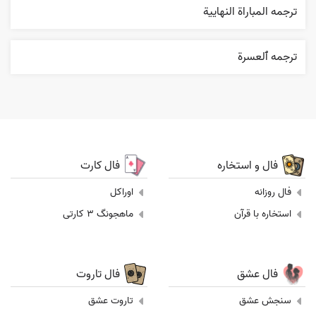
ترجمه المباراة النهایية
ترجمه ٱلعسرة
فال و استخاره
فال کارت
فال روزانه
اوراکل
استخاره با قرآن
ماهجونگ 3 کارتی
فال عشق
فال تاروت
سنجش عشق
تاروت عشق