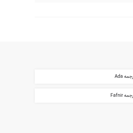
جمه Ada
مه Fafnir