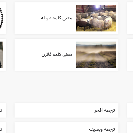
معنی کلمه طویله
معنی کلمه فاثرن
ترجمه افخر
تر
ترجمه ويضيف
ت