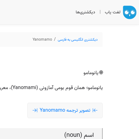
لغت یاب
|
دیکشنری‌ها
دیکشنری انگلیسی به فارسی
Yanomamo
🌐 یانومامو
یانومامو؛ همان قوم بومی آمازونی (Yanomami)، معروف در انسان‌شناسی به خاطر ساختار اجتماعی قبیله‌ای و فرهنگ جنگ و خویشاوندی.
تصویر ترجمه Yanomamo
اسم (noun)