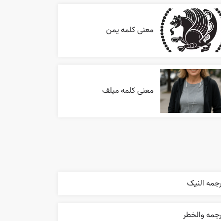
معنی کلمه یمن
معنی کلمه میلف
جمه النیک
رجمه والخطر