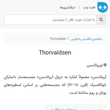
لغت یاب
|
دیکشنری‌ها
دیکشنری انگلیسی به فارسی
Thorvaldsen
Thorvaldsen
🌐 توروالدسن
تُروالدسن؛ معمولاً اشاره به «بِرتِل تُروالدسن» مجسمه‌ساز دانمارکیِ
نئوکلاسیک (قرن ۱۸–۱۹) که مجسمه‌هایی بر اساس اسطوره‌های
یونان و روم ساخته است.