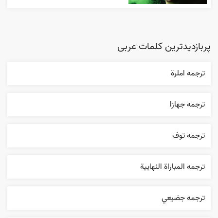
پربازدیدترین کلمات عربی
ترجمه املرة
ترجمه جهازا
ترجمه توف
ترجمه المباراة النهایية
ترجمه جضيعي