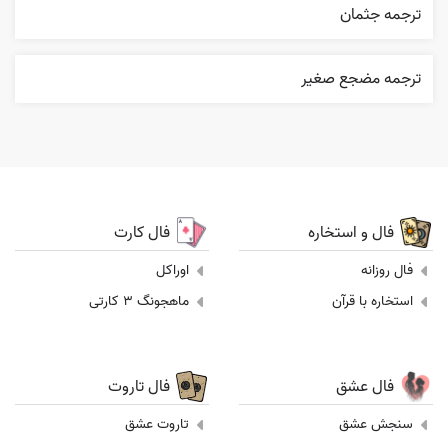
ترجمه جثمان
ترجمه مضجع صغير
فال و استخاره
فال کارت
فال روزانه
اوراکل
استخاره با قرآن
ماهجونگ 3 کارتی
فال عشق
فال تاروت
سنجش عشق
تاروت عشق