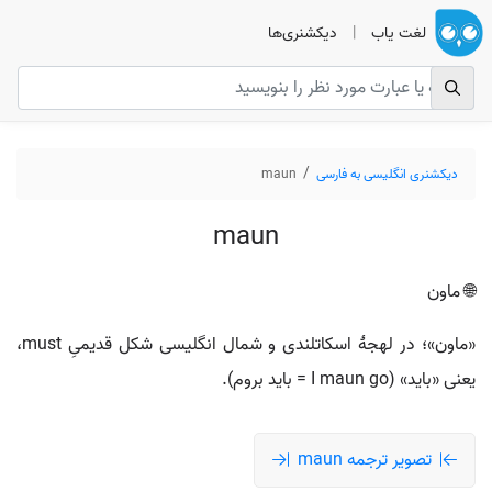
لغت یاب
|
دیکشنری‌ها
دیکشنری انگلیسی به فارسی
maun
maun
🌐 ماون
«ماون»؛ در لهجهٔ اسکاتلندی و شمال انگلیسی شکل قدیمیِ must،
یعنی «باید» (I maun go = باید بروم).
تصویر ترجمه maun