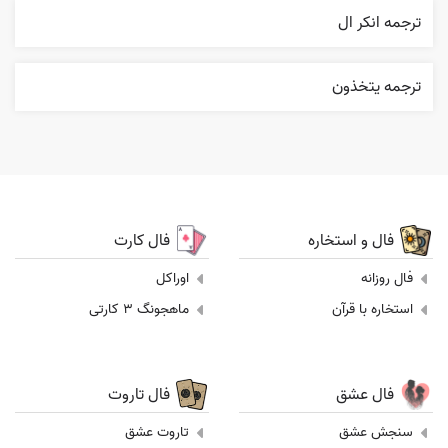
ترجمه انکر ال
ترجمه يتخذون
فال و استخاره
فال کارت
فال روزانه
اوراکل
استخاره با قرآن
ماهجونگ 3 کارتی
فال عشق
فال تاروت
سنجش عشق
تاروت عشق