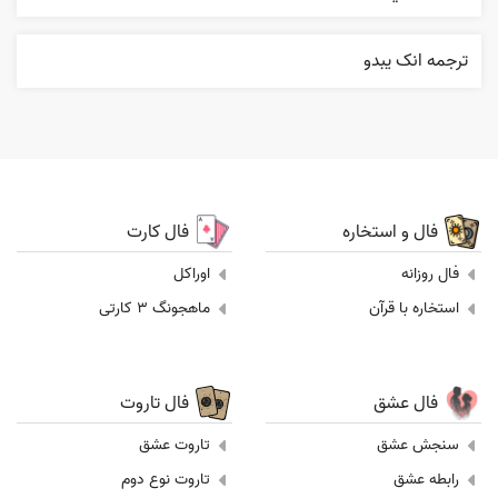
ترجمه انک يبدو
فال و استخاره
فال کارت
فال روزانه
اوراکل
استخاره با قرآن
ماهجونگ 3 کارتی
فال عشق
فال تاروت
سنجش عشق
تاروت عشق
رابطه عشق
تاروت نوع دوم