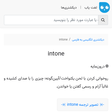
لغت یاب
|
دیکشنری‌ها
دیکشنری انگلیسی به فارسی
intone
intone
🌐 درون‌مایه
روخوانی کردن با لحن یکنواخت/آیین‌گونه؛ چیزی را با صدای کشیده و
غالباً آرام و رسمی گفتن یا خواندن.
تصویر ترجمه intone