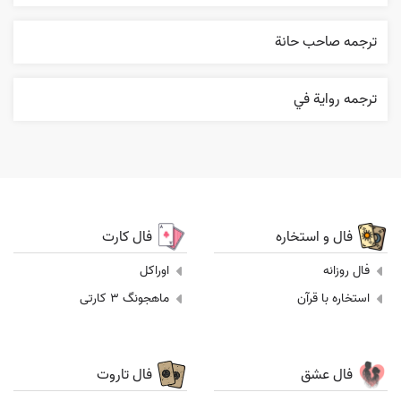
ترجمه صاحب حانة
ترجمه روایة في
فال و استخاره
فال کارت
فال روزانه
اوراکل
استخاره با قرآن
ماهجونگ 3 کارتی
فال عشق
فال تاروت