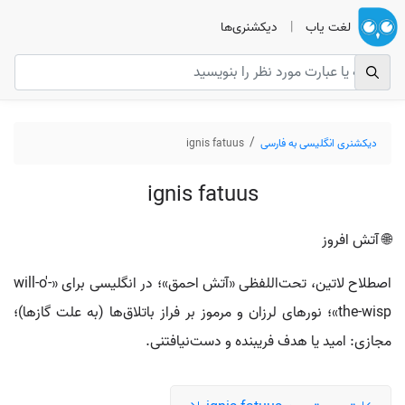
لغت یاب
|
دیکشنری‌ها
دیکشنری انگلیسی به فارسی
ignis fatuus
ignis fatuus
🌐 آتش افروز
اصطلاح لاتین، تحت‌اللفظی «آتش احمق»؛ در انگلیسی برای «will-o'-
the-wisp»؛ نورهای لرزان و مرموز بر فراز باتلاق‌ها (به علت گازها)؛
مجازی: امید یا هدف فریبنده و دست‌نیافتنی.