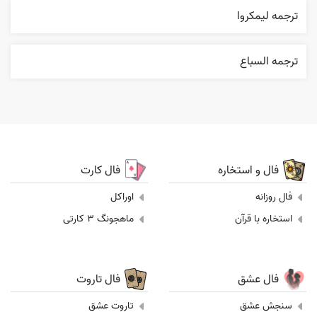
ترجمه ليمکروا
ترجمه السباع
فال و استخاره
فال کارت
فال روزانه
اوراکل
استخاره با قرآن
ماهجونگ 3 کارتی
فال عشق
فال تاروت
سنجش عشق
تاروت عشق