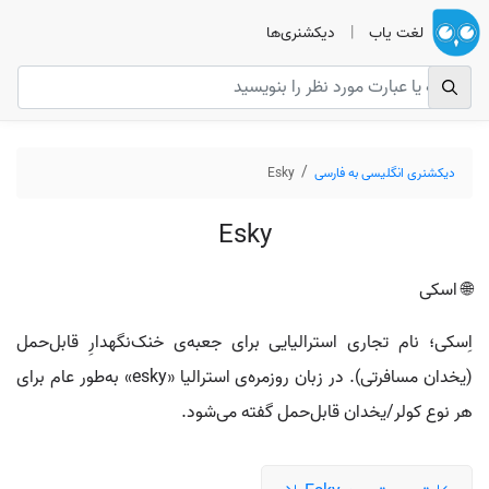
لغت یاب
|
دیکشنری‌ها
دیکشنری انگلیسی به فارسی
Esky
Esky
🌐 اسکی
اِسکی؛ نام تجاری استرالیایی برای جعبه‌ی خنک‌نگهدارِ قابل‌حمل
(یخدان مسافرتی). در زبان روزمره‌ی استرالیا «esky» به‌طور عام برای
هر نوع کولر/یخدان قابل‌حمل گفته می‌شود.