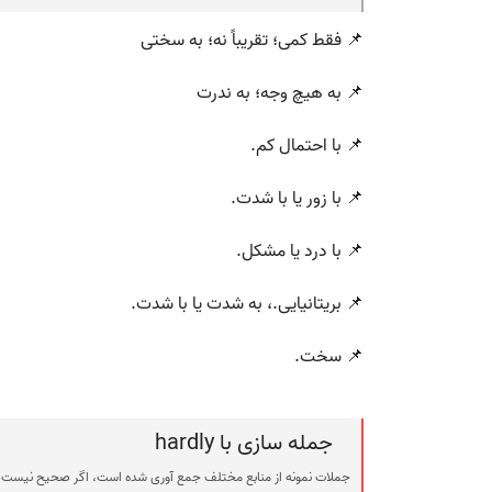
📌 فقط کمی؛ تقریباً نه؛ به سختی
📌 به هیچ وجه؛ به ندرت
📌 با احتمال کم.
📌 با زور یا با شدت.
📌 با درد یا مشکل.
📌 بریتانیایی.، به شدت یا با شدت.
📌 سخت.
جمله سازی با hardly
جملات نمونه از منابع مختلف جمع آوری شده است، اگر صحیح نیست ی