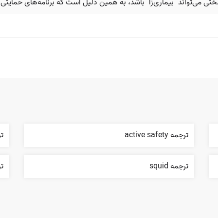
ی‌تواند "بیماری‌زا" باشد، به همین دلیل است که برنامه‌های حمایتی
ترجمه active safety
ترج
ترجمه squid
تر