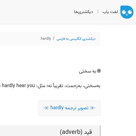
لغت یاب
|
دیکشنری‌ها
دیکشنری انگلیسی به فارسی
hardly
🌐 به سختی
به‌سختی، به‌زحمت، تقریباً نه؛ مثل: I can hardly hear you = به‌زحمت صدات رو می‌شنوم.
تصویر ترجمه hardly
قید (adverb)