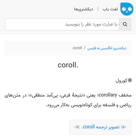
لغت یاب
|
دیکشنری‌ها
دیکشنری انگلیسی به فارسی
coroll.
coroll.
🌐 کورول
مخفف corollary؛ یعنی «نتیجهٔ فرعی، پی‌آمد منطقی»؛ در متن‌های
ریاضی و فلسفه برای کوتاه‌نویسی به‌کار می‌رود.
تصویر ترجمه coroll.