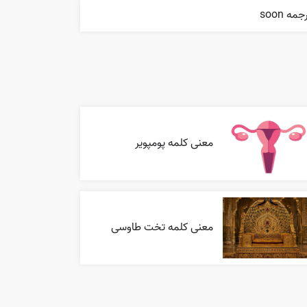
جمه soon
معنی کلمه پومپویر
معنی کلمه تخت طاوسی