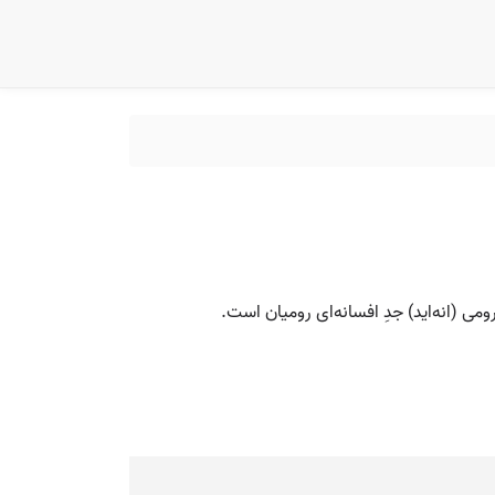
می (انه‌اید) جدِ افسانه‌ای رومیان است.