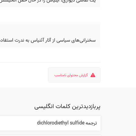
یک نقاشی دیواری، آینیاس را در حال حمل آنخیسس، ت
سخنرانی‌های سیاسی از آثار آئنیاس به ندرت استفاده م
گزارش محتوای نامناسب
پربازدیدترین کلمات انگلیسی
ترجمه dichlorodiethyl sulfide