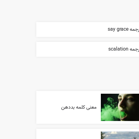
مه say grace
مه scalation
معنی کلمه بددهن