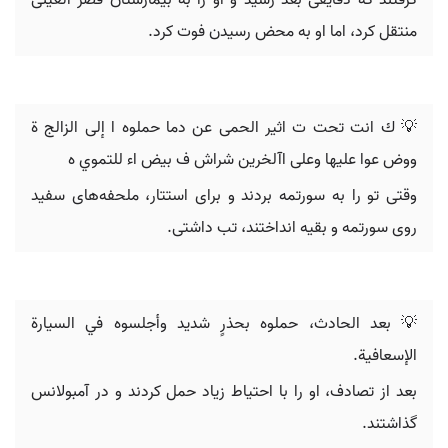
گرفتند که دقایقی بعد رسید و او را به بیمارستان قصر العینی
منتقل کرد، اما او به محض رسیدن فوت کرد.
💡 ك انت تحت ت اثير‬ ‫الحمى عن دما حملوه ا إلى الزالج ة
ووض عوا‬ ‫عليها وعلى اآلخرين شراش ف بيض اء للتموي ه‪
وقتی تو را به سورتمه بردند و برای استتار، ملحفه‌های سفید
روی سورتمه و بقیه انداختند، تب داشتی.
💡 بعد الحادث، حملوه بحذرٍ شديد وأجلسوه في السيارة
الإسعافية.
بعد از تصادف، او را با احتیاط زیاد حمل کردند و در آمبولانس
گذاشتند.