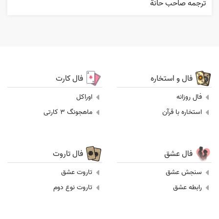
ترجمه صاحب حانة
فال و استخاره
فال کارت
فال روزانه
اوراکل
استخاره با قرآن
ماهجونگ 3 کارتی
فال عشق
فال تاروت
سنجش عشق
تاروت عشق
رابطه عشق
تاروت نوع دوم