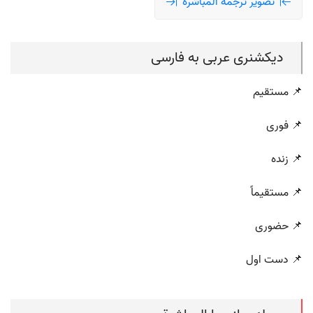
تصویر ترجمه المباشرة
دیکشنری عربی به فارسی
📌 مستقیم
📌 فوری
📌 زنده
📌 مستقیماً
📌 حضوری
📌 دست اول