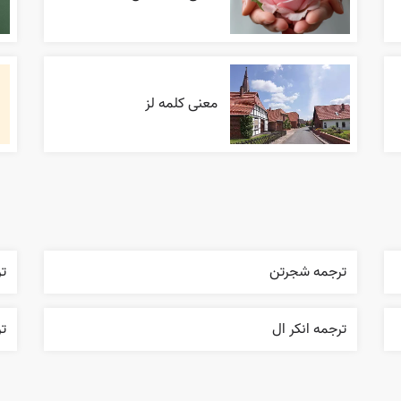
معنی کلمه لز
ترجمه شجرتن
تر
ترجمه انکر ال
ت