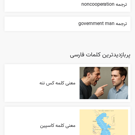
ترجمه noncooperation
ترجمه government man
پربازدیدترین کلمات فارسی
معنی کلمه کس ننه
معنی کلمه کاسپین