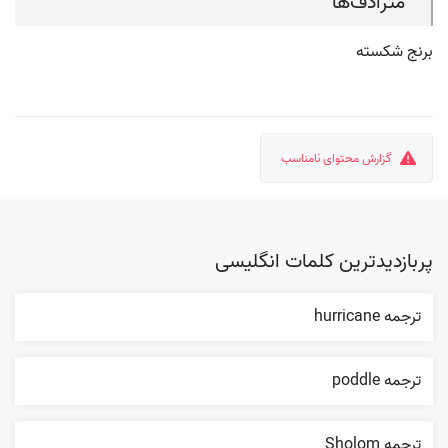
مترادف‌ها
برنج شکسته
گزارش محتوای نامناسب
پربازدیدترین کلمات انگلیسی
ترجمه hurricane
ترجمه poddle
ترجمه Sholom