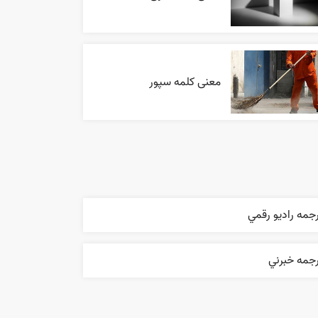
معنی کلمه سپور
جمه راديو رقمي
رجمه خبرني