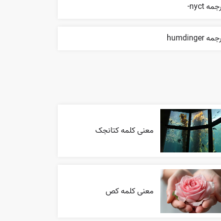
جمه nyct-
مه humdinger
معنی کلمه کتانجک
معنی کلمه کص