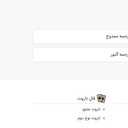
رجمه ممدوح
جمه ٱلنور
فال تاروت
تاروت عشق
تاروت نوع دوم