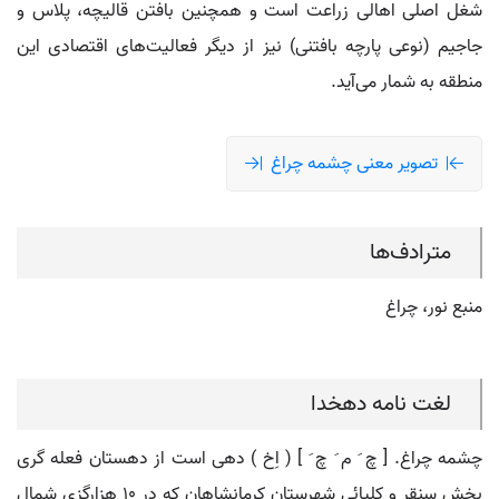
شغل اصلی اهالی زراعت است و همچنین بافتن قالیچه، پلاس و
جاجیم (نوعی پارچه بافتنی) نیز از دیگر فعالیت‌های اقتصادی این
منطقه به شمار می‌آید.
تصویر معنی چشمه چراغ
مترادف‌ها
منبع نور، چراغ
لغت نامه دهخدا
چشمه چراغ. [ چ َ م َ چ َ ] ( اِخ ) دهی است از دهستان فعله گری
بخش سنقر و کلیائی شهرستان کرمانشاهان که در 10 هزارگزی شمال