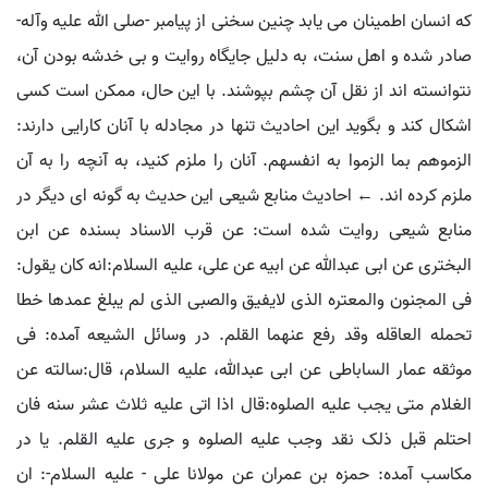
که انسان اطمینان می یابد چنین سخنی از پیامبر -صلی الله علیه وآله-
صادر شده و اهل سنت، به دلیل جایگاه روایت و بی خدشه بودن آن،
نتوانسته اند از نقل آن چشم بپوشند. با این حال، ممکن است کسی
اشکال کند و بگوید این احادیث تنها در مجادله با آنان کارایی دارند:
الزموهم بما الزموا به انفسهم. آنان را ملزم کنید، به آنچه را به آن
ملزم کرده اند. ← احادیث منابع شیعی این حدیث به گونه ای دیگر در
منابع شیعی روایت شده است: عن قرب الاسناد بسنده عن ابن
البختری عن ابی عبدالله عن ابیه عن علی، علیه السلام:انه کان یقول:
فی المجنون والمعتره الذی لایفیق والصبی الذی لم یبلغ عمدها خطا
تحمله العاقله وقد رفع عنهما القلم. در وسائل الشیعه آمده: فی
موثقه عمار الساباطی عن ابی عبدالله، علیه السلام، قال:سالته عن
الغلام متی یجب علیه الصلوه:قال اذا اتی علیه ثلاث عشر سنه فان
احتلم قبل ذلک نقد وجب علیه الصلوه و جری علیه القلم. یا در
مکاسب آمده: حمزه بن عمران عن مولانا علی - علیه السلام-: ان