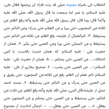
مجنونه
حبلی قد زنت فاراد ان یرجمها فقال علی،
علیه السلام، یا عمر اما سمعت ما قال رسول الله، صلی الله علیه
وآله؟ قال: وما قال: قال رسول الله صلی الله علیه وآله:رفع القلم عن
ثلاثه:عن المجنون، حتی یبرا و عن الغلام حتی یدرک وعن النائم حتی
یستیقظ. ۳. کنزالعمال از عایشه: رفع القلم عن ثلاثه:عن النائم حتی
یستیقظ و عن المبتلی حتی یبرا وعن الصبی حتی یکبر. ۴. همان از
حضرت علی - علیه السلام- که همان حدیث بالاست، با کمی
اختلاف:... عن الصبی حتی یحتلم.... ۵. همان از حضرت علی - علیه
السلام-:... عن الصبی حتی یشب... ۶. صحیح بخاری از علی - علیه
السلام-:الم تعلم ان القلم رفع عن ثلاثه:عن المجنون، حتی یفیق و
عن الصبی حتی یدرک و عن النائم حتی یستیقظ. ۷. مسند احمد
حنبل از عایشه:قال النبی، صلی الله علیه وآله:رفع القلم عن ثلاث:عن
النائم، حتی یستیقظ و عن الصبی حتی یحتلم و عن المجنون حتی
یعقل. ۸.... عن الصبی حتی یعقل.... ← اجمال احادیث از مجموع