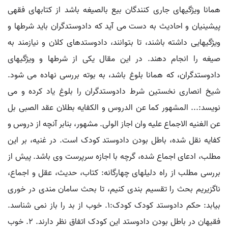
همانا ویژگیهای جاری کنندگان بیع بالصیغه باشد از کتابهای فقهی
پیشینیان و احادیث به دست می آید که دادوستدگران باید شرطها و
ویژگیهایی داشته باشند، تا بتوانند، دادوستدهای کلان و نیازمند به
صیغه را انجام دهند. در این مقال یکی از شرطها و ویژگیهای
دادوستدگران، که همانا بلوغ باشد، به بوته بررسی نهاده می شود.
شیخ انصاری نخستین شرط دادوستدگران را بلوغ یاد کرده و می
نویسد:... المشهور کما عن الدروس و الکفایه بطلان عقد الصبی بل
عن الغنیه الاجماع علیه وان اجاز الولی. مشهور، بنابر آنچه از دروس و
کفایه نقل شده، باطل بودن دادوستد کودک است. در غنیه، بر این
مطلب، ادعای اجماع شده، گرچه با اجازه سرپرست وی باشد. پیش از
بررسی مطلب از راه دلیلهای چهارگانه: کتاب، حدیث، عقل و اجماع،
ناگزیریم بحث را تقسیم بندی کنیم، تا بحث سامان مندی در خوری
بیابد: حکم دادوستد کودک کودک:۱. خوب از بد را باز نمی شناسد.
فقیهان در باطل بودن دادوستد این کودک اتفاق نظر دارند. ۲. خوب