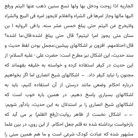
الجاریه اذا زوجت ودخل بها ولها تسع سنین ذهب عنها الیتم ورفع
الیها مالها وجاز امرها فی الشراء والغلام لایجوز امره فی البیع والشراء
ولایخرج عن الیتم حتی یبلغ خمس عشر سنه. یا:فی الروایه ا بن
سنان متی یجوز امرا لیتیم؟ قال حتی یبلغ اشده:قال:ما اشده؟
قال:احتلامهم. افزون بر اشکالهای پیشین:مجمل بودن لفظ حدیث و
سند حدیث، این اشکال نیز مطرح است: حضرت علی - علیه السلام- از
این حدیث در کیفر استفاده کرده و خواسته به خلیفه بفهماند که
مجنون را نباید کیفر داد. ← اشکالهای شیخ انصاری اما اگر بخواهیم
درباره احکام وضعی مانند درستی از آن استفاده کنیم، باید به
اشکالهای بسیاری پاسخ دهیم. در همین باره خوب است که
اشکالهای شیخ انصاری را بر استدلال به این حدیث، یادآور شویم:
←← اشکال نخست از ظاهر روایت:(رفع القلم) بر می آید که
بازخواست برداشته شده نه قلم جعل احکام. از این روی، در بین علما
مشهور شده که عبادت کودک شرعی است و ما هم همین مبنی را