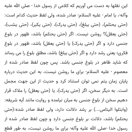
این نقلها به دست می آوریم که کلامی از رسول خدا - صلی الله علیه
وآله-، یا امام - علیه السلام- صادر شده، ولی لفظ حدیث کدام است:
(حتی یحتلم)، (حتی یبلغ)، (حتی یدرک)، (حتی یکبر)، (حتی یشب)،
(حتی یعقل)؟ روشن نیست. اگر (حتی یحتلم) باشد، ظهور در بلوغ
جنسی دارد و اگر (حتی یدرک) یا (حتی یعقل) باشد، ظهور در بلوغ
فکری؛ یعنی رشد دارد و اگر (حتی یبلغ) باشد، مطلق بلوغ را می رساند
که شاید ظاهر در بلوغ جنسی باشد. پس چون لفظ صادر شده از
معصوم - علیه السلام- برای ما روشن نیست، به این حدیث درباره
پایان زمان یتم نمی توان استناد کرد و حدیث از این جهت مجمل
است. به دیگر سخن، اگر (حتی یدرک)، یا (حتی یعقل) را ملاک قرار
دهیم سخن از بلوغ جنسی به میان نیامده و روایت مانند آیه شریفه:
(وابتلوا الیتامی...) بر رشد دلالت دارد، ولی لفظ صادر شده:(حتی
یحتلم) باشد، دلالت بر بلوغ جنسی دارد و چون لفظ صادر شده از
رسول خدا -صلی الله علیه وآله- برای ما روشن نیست، به طور قطع