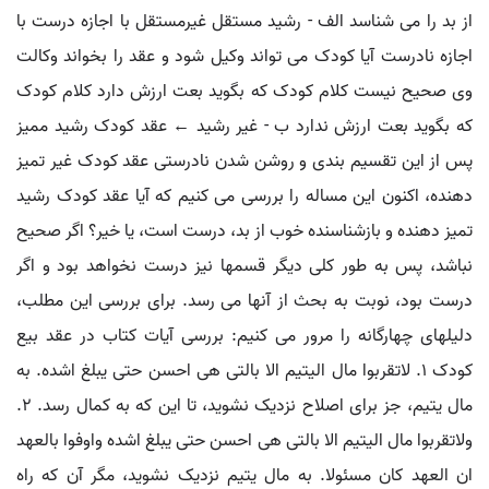
از بد را می شناسد الف - رشید مستقل غیرمستقل با اجازه درست با
اجازه نادرست آیا کودک می تواند وکیل شود و عقد را بخواند وکالت
وی صحیح نیست کلام کودک که بگوید بعت ارزش دارد کلام کودک
که بگوید بعت ارزش ندارد ب - غیر رشید ← عقد کودک رشید ممیز
پس از این تقسیم بندی و روشن شدن نادرستی عقد کودک غیر تمیز
دهنده، اکنون این مساله را بررسی می کنیم که آیا عقد کودک رشید
تمیز دهنده و بازشناسنده خوب از بد، درست است، یا خیر؟ اگر صحیح
نباشد، پس به طور کلی دیگر قسمها نیز درست نخواهد بود و اگر
درست بود، نوبت به بحث از آنها می رسد. برای بررسی این مطلب،
دلیلهای چهارگانه را مرور می کنیم: بررسی آیات کتاب در عقد بیع
کودک ۱. لاتقربوا مال الیتیم الا بالتی هی احسن حتی یبلغ اشده. به
مال یتیم، جز برای اصلاح نزدیک نشوید، تا این که به کمال رسد. ۲.
ولاتقربوا مال الیتیم الا بالتی هی احسن حتی یبلغ اشده واوفوا بالعهد
ان العهد کان مسئولا. به مال یتیم نزدیک نشوید، مگر آن که راه