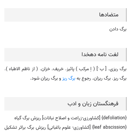
متضادها
برگ دادن
لغت نامه دهخدا
برگ ریزی. [ ب َ] ( اِ مرکب ) پائیز. خریف. خزان. ( از ناظم الاطباء ).
برگ ریز. برگ ریزان. رجوع به
برگ ریز
و برگ ریزان شود.
فرهنگستان زبان و ادب
{defoliation} [کشاورزی-زراعت و اصلاح نباتات] ریزش برگ گیاه
{leaf abscission} [کشاورزی- علوم باغبانی] ریزش برگ براثر تشکیل