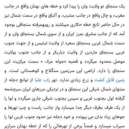
یک سنجاق نو ولایت وان را پیدا کرد و خطه های بهتان واقع در جانب
مغرب، و چال واقع در جانب مشرب، و آلباق واقع در سمت شمال نیز
در حال حاضر تابع خطه حکاری میباشند و رویهمرفته سنجاقی بوجود
آمد که از جانب مشرق بمرز ایران و از سوی شمال بسنجاق وان و از
سمت شمال غربی بسنجاق سعرد از ولایت تبتیس و از جهت جنوب
غربی بسنجاق ماردین از ولایت دیاربکر و از جانب جنوب بولایت
موصل محدود میگردد و قصبه «جوله مرک » سمت مرکزیت این
سنجاق را دارد. اراضی این سرزمین سنگلاخ و کوهستانی است. و
زمین قابل کشت
و زرع زیادی ندارد. نهر
زاب علیا
از توابع دجله از
منتهای شمال شرقی این سنجاق و در نزدیکی مرزهای ایران سرچشمه
گرفته اول بجنوب غربی و سپس بجنوب شرقی جاری میگردد و لوا را
از یک طرف بطرف دیگر جدا میسازد واز جانب راست و چپ نهرها و
جوهای زیاد بدان می پیوندد و خود دجله نیز حدود جنوب غربی لوا را
سیراب میسازد و ضمناً برخی از نهرهائی را که از خطه بهتان سرازیر