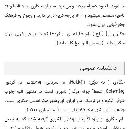
میشوند با خود همراه میکند و می برد. سنجاق حکاری به 8 قضا و 41
ناحیه منقسم میشود و 1200 پارچه قریه در بر دارد. و رجوع به فرهنگ
جغرافیایی ایران شود.
حکاری. [ ] ( اِخ ) نام طایفه ای از کردها که در نواحی غربی ایران
سکنی دارد. ( مجمل التواریخ گلستانه ).
دانشنامه عمومی
حَکّاری ( به ترکی: Hakkâri، به سریانی: ܗܟܐܪܝ،، به کردی:
Colemêrg، تلفظ" جوله مِرگ ) شهری است در منتهی الیه جنوب
شرقی ترکیه و در نزدیکی مرز ایران. این شهر مرکز استان حکاری است.
جمعیت این شهر ۵۸، ۱۴۵ نفر است. ( سرشماری ۲۰۰۰ ).
نام حکاری از واژه اکّاره ( ܐܟܪ̈ܐ ) آشوری گرفته شده که به معنی
«برزگران» است. مردم این شهر به زبان کردی شمالی تکلم میکنند. [