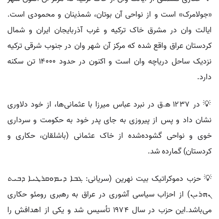
«جولامرک» است و از نواحی آن بوتان، شمذینان و محمودی است.
ایالت وان در مشرق خاک ترکیه و غرب آذربایجان ایران و شمال
کردستان عراق واقع شده که مرکز آن شهر وان در جنوب شرقی ترکیه
نزدیک ساحل دریاچه وان است و اکنون در حدود ۱۴۰۰۰ تن سکنه
دارد.
💡 در ۱۲۳۷ ه‍.ق در نبرد عباس میرزا با عثمانی‌ها، از خود دلاوری
نشان داد و پس از پیروزی به جای پدر خود به حکومت و سرداری
خوی و نواحی گشوده‌شده از خاک عثمانی (باشلقان، حکاری و
کردستان) گمارده شد.
💡 حزب دموکراتیک بیت نهرین (سریانی: ܓܒܐ ܕܝܡܘܩܪܛܝܐ ܕܒܝܬ
ܢܗܪܝܢ) از احزاب سیاسی آشوری در عراق به رهبری رومئو حکاری
می‌باشد.این حزب در سال ۱۹۷۴ تأسیس شد و یکی از اهدافش را