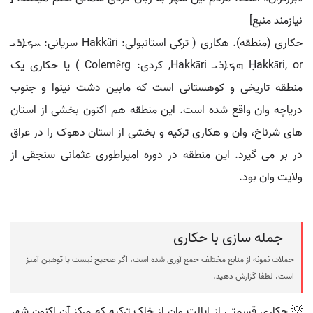
نیازمند منبع]
حکاری (منطقه). هکاری ( ترکی استانبولی: Hakkâri سریانی: ܚܟܐܪܝ
Ḥakkāri, or ܗܟܐܪܝ Hakkāri, کردی: Colemêrg ) یا حکاری یک
منطقه تاریخی و کوهستانی است که مابین دشت نینوا و جنوب
دریاچه وان واقع شده است. این منطقه هم اکنون بخشی از استان
های شرناخ، وان و هکاری ترکیه و بخشی از استان دهوک را در عراق
در بر می گیرد. این منطقه در دوره امپراطوری عثمانی سنجقی از
ولایت وان بود.
جمله سازی با حکاری
جملات نمونه از منابع مختلف جمع آوری شده است، اگر صحیح نیست یا توهین آمیز
است، لطفا گزارش دهید.
💡 حکاری قسمتی از ایالت وان از خاک ترکیه که مرکز آن اکنون شهر