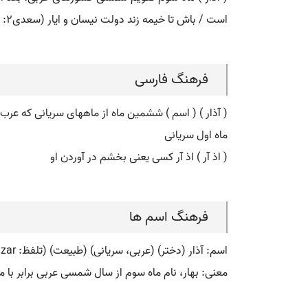
است / باش تا خیمه زند دولت نیسان و ایار (سعدی۲: ۶۴۶ ).
فرهنگ فارسی
( آذار ) ( اسم ) ششمین ماه از ماههای سریانی که عرب آنه
ماه اول سریانی
( اذ آر ) اذ آر کسی یعنی بخشم در آوردن او
فرهنگ اسم ها
اسم: آذار (دختر) (عربی، سریانی) (طبیعت) (تلفظ: azar) (فارسی: آذار) (انگلیسی: azar)
معنی: بهار، نام ماه سوم از سال شمسی عربی برابر با م