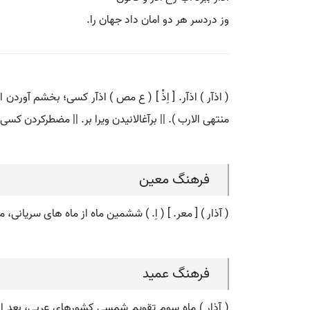
وز دردسر هر دو امان داد جهان را.
( اذآر ) اذآر. [ اِذْ ] ( ع مص ) اذآر کسی؛ بخشم آوردن 
منتهی الارب ). || برآغالانیدن ویرا بر. || مضطرکردن کس
فرهنگ معین
( آذار ) [ معر. ] ( اِ. ) ششمین ماه از ماه های سریانی، ما
فرهنگ عمید
( آذار ) ماه سوم تقویم شمسی کشورهای عربی، بعد از ش