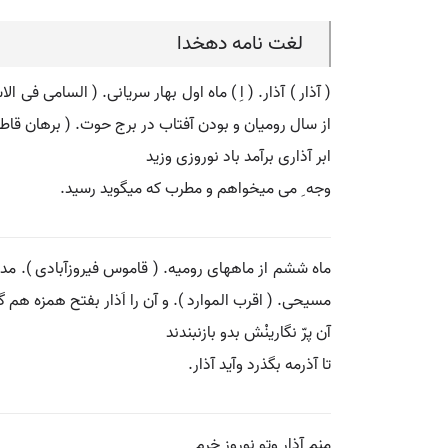
لغت نامه دهخدا
( آذار ) آذار. ( اِ ) ماه اول بهار سریانی. ( السامی ف
از سال رومیان و بودن آفتاب در برج حوت. ( برهان قاطع
ابر آذاری برآمد باد نوروزی وزید
وجه ِ می میخواهم و مطرب که میگوید رسید.
ماه ششم از ماههای رومیه. ( قاموس فیروزآبادی ). مدت 
مسیحی. ( اقرب الموارد ). و آن را اَذار بفتح همزه هم گ
آن پرّ نگارینْش بدو بازنبندند
تا آذرمه بگذرد وآید آذار.
منم آذار وتو نوروز خرم