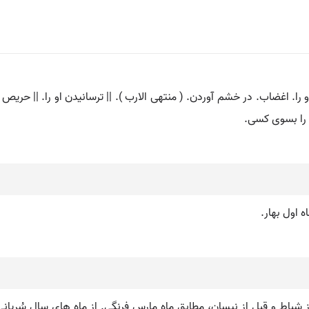
او را. اغضاب. در خشم آوردن. ( منتهی الارب ). || ترسانیدن او را. || حریص ک
ی را بسوی کسی.
ه اول بهار.
باط و قبل از نیسان، مطابق ماه مارس فرنگی. از ماه های سال سُریانی یا