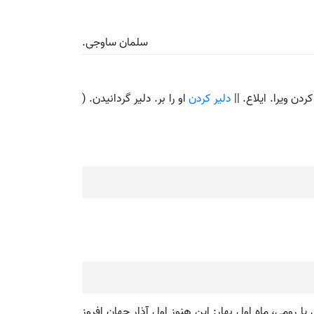
سلمان ساوجی.
ردن ویرا. ایلاع. ||
دلیر کردن
او را بر. دلیر گردانیدن. (
 رومی، ماه اول بهار: این هنوز اول آذار جهان افروز