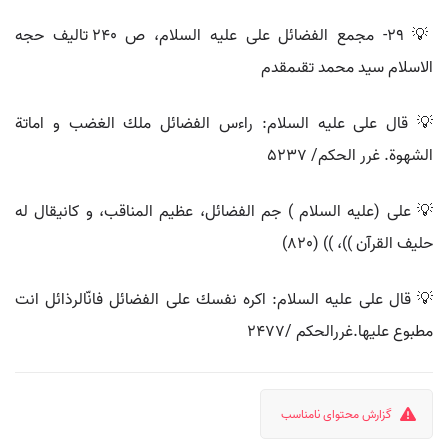
💡 29- مجمع الفضائل على عليه السلام، ص 240 تاليف حجه
الاسلام سيد محمد تقىمقدم
💡 قال على عليه السلام: راءس الفضائل ملك الغضب و اماتة
الشهوة. غرر الحكم/ 5237
💡 على (عليه السلام ) جم الفضائل، عظيم المناقب، و كانيقال له
حليف القرآن ))، )) (820)
💡 قال على عليه السلام: اكره نفسك على الفضائل فانّالرذائل انت
مطبوع عليها.غررالحكم /2477
گزارش محتوای نامناسب