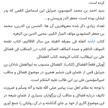
کرده است.
سید احمد بن محمد الموسوی، جبرئیل ابن اسماعیل القمی که پدر
ایشان بوده است، جعفر الدر وریستی و...
تعداد زیادی ذکر شده معروفترین آن ها: الحسن بن الدربی، محمد
بن جعفر المشهدی مولف المزار الکبیر، محیی الدین بن الزهره.
کتاب
ازاحه
العله فی معرفه القبله من سائر الاقالیم، کتاب تفحه
المولف الناظم و عمده المکلف الصائم، کتاب درر المناقب فی فضائل
علی بن ابیطالب، کتاب الروضه، کتاب الفضائل.
[ویکی فقه] الفضائل (کتاب). الفضائل منسوب به ابوالفضل شاذان بن
جبرئیل قمی از علمای قرن ششم هجری در موضوع فضائل و مناقب
امیرالمؤمنین علی بن ابی طالب علیه السّلام است.
با توجه به مقام اهل بیت پیامبر صلی الله علیه و آله وسلّم و ضرورت
تالیف درباره فضائل و مناقب آن بزرگواران بسیاری از علمای شیعه در
این موضوع آثاری از خود بر جای گذاشته و در آن روایاتی را جمع آوری