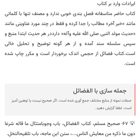
ایرادات وارد بر کتاب
کتاب حاضر متاسفانه فصل بندی خوبی ندارد و مصنف تنها با کلماتی
مانند «خبر آخر» مطالب را جدا کرده و فقط در چند مورد عناوینی مانند
«حدیث مولد النبی صلی الله علیه وآله» دارددر هر حدیث ابتدا منبع و
سپس سلسله سند آمده و از هر گونه توضیح و تحلیل خالی
است.کتاب فضائل از حجمی اندک برخوردار است و مکرر چاپ شده
است.
جمله سازی با الفضائل
جملات نمونه از منابع مختلف جمع آوری شده است، اگر صحیح نیست یا توهین آمیز
است، لطفا گزارش دهید.
💡 67- صحيح مسلم، كتاب الفضائل، باب وجوبامتثال ما قاله شرعا
دون ما ذكره من معايش الناس...، سنن ابن ماجه، باب تلقيحالنخل.