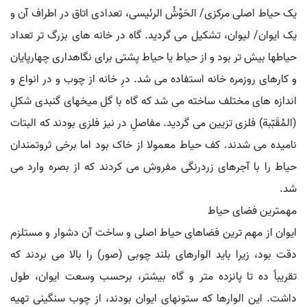
یک حیاط اصلی مرکزی/ الحَوْشُ الرئیسی، تعدادی اتاق در اطراف آن و
یک ایوان/ لیوان، تشکیل می گردید. گاه در خانه های بزرگ تر تعداد
حیاطها بیش تر بود و از حیاط یا حیاط پشتی برای نگاهداری چهارپایان
و کارهای روزمره خانه استفاده می شد. درِ خانه از چوب و در انواع و
اندازه های مختلف ساخته می شد که گاه با گل میخهای گنبدی شکلِ
(المُقَبّبة) فلزی تزیین می گردید. مفاصلِ در نیز فلزی بودند که البتات
نامیده می شدند. کف حیاط معمولا از خاک بود اما برخی ثروتمندان
حیاط را با آجرهای زردرنگی مفروش می کردند که از بصره وارد می
شد.
مهمترین فضای حیاط
ایوان از مهم ترین فضاهای حیاط اصلی و ساخت آن دشوار و مستلزم
دقت بود، زیرا باید الوارهای بلند چوبی (صور) را بالا می بردند که
تقریباً ده تا پانزده متر و گاه بیشتر، برحسب وسعت ایوان، طول
داشت. این الوارها که ستونهای ایوان بودند، از چوب سنگینی تهیه