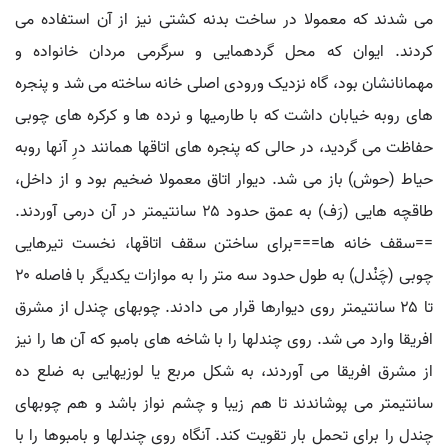
می شدند که معمولا در ساخت بدنه کشتی نیز از آن استفاده می
کردند. ایوان که محل گردهمایی و سرگرمی مردان خانواده و
مهمانانشان بود، گاه نزدیک ورودی اصلی خانه ساخته می شد و پنجره
های روبه خیابان داشت که با طارمیها و نرده ها و کرکره های چوبی
حفاظت می گردید، در حالی که پنجره های اتاقها همانند درِ آنها روبه
حیاط (حوش) باز می شد. دیوار اتاق معمولا ضخیم بود و از داخل،
طاقچه هایی (رَف) به عمق حدود ۲۵ سانتیمتر در آن درمی آوردند.
==سقف خانه ها===برای ساختن سقف اتاقها، نخست تیرهایی
چوبی (چَنْدل) به طول حدود سه متر را به موازات یکدیگر با فاصله ۲۰
تا ۲۵ سانتیمتر روی دیوارها قرار می دادند. چوبهای چندل از مشرق
افریقا وارد می شد. روی چندلها را با شاخه های بامبو که آن ها را نیز
از مشرق افریقا می آوردند، به شکل مربع یا لوزیهایی به ضلع ده
سانتیمتر می پوشاندند تا هم زیبا و چشم نواز باشد و هم چوبهای
چندل را برای تحمل بار تقویت کند. آنگاه روی چندلها و بامبوها را با