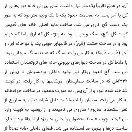
آن، در عمق تقریبآ یک متر قرار داشت. نمای بیرونی خانه دیوارهایی از
گل یا آجر پخته به ضخامت حدود یک تا یک ونیم متر بود که به طور
یک دست گچ کاری می شد. ساخت مایه اصلی خانه های قدیمی
کویت گل، گچ، سنگ و چوب بود. به ویژه، گل که ارزان اما کم دوام
بود و در ساخت خشت (لِبْن)، در قالبهای چوبی یک یا دو خانه ای، و
آجر (طُوب، طُوبة) به کار می رفت. سنگ که عمدتآ سنگ مرجانی بود،
با ملاط گل در ساخت دیوارهای بیرونیِ خانه های ثروتمندان استفاده
می شد. گچ اندودِ روکار نیز تولید داخلی بود.سیمان تا پیش از
۱۳۳۰ش که در ساخت بیمارستان امریکاییها به کار رفت، در کویت
شناخته شده نبود و از آن پس، به صورت محدود در ساخت حوضِخانه
به کار می رفت. سیمان را احتمالا به دلیل شباهت آن به ساروج از
نظر استحکام صاروج/ ساروج می نامیدند و از روسیه به کویت وارد
می کردند. چوب عمدتآ محصولی وارداتی به ویژه از افریقا بود و برای
ساخت درها و پنجره ها استفاده می شد. فضای داخلی خانه عمدتاً از