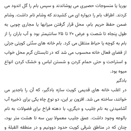
بوریا یا منسوجات حصیری می پوشاندند و سپس بام را گل اندود می
کردند. اطراف بام را دیواره ای می کشیدند که وِشام نام داشت. وشام
ضمن حفظ حریم بام، محل قرار گرفتن میزابها یا مجاری چوبی به
طول پنجاه تا شصت و عرض ۲۰ تا ۲۵ سانتیمتر بود و آب باران را از
بام به کوچه یا حیاط منتقل می کرد. بام خانه های سنّتی کویتی جزئی
از فضای فعال خانه محسوب می شد که در تابستان گرم محل خواب
و استراحت و حتی حمام کردن و شستن لباس و خشک کردن انواع
میوه بود.
بادگیر
در اغلب خانه های قدیمی کویت سازه بادگیر، که آن را باجدیر می
خوانند، ساخته می شد. افزون بر این، دو نوع چاه یکی برای ذخیره آب
آشامیدنی به نام جَلیب و دیگری، با دهنه فراخ برای فضولات به نام
بالوعه وجود داشت. عمق جلیب معمولا بین سه تا هشت متر بود،
چنان که در مناطق شرقی کویت حدود دوونیم و در منطقه القبلة و