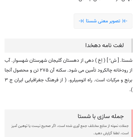
تصویر معنی شستا
لغت نامه دهخدا
شستا. [ ش ُ ] ( اِخ ) دهی از دهستان گلیجان شهرستان شهسوار. آب
از رودخانه چالکرود تأمین می شود. سکنه آن 275 تن و محصول آنجا
برنج و مرکبات است. راه اتومبیلرو. ( از فرهنگ جغرافیایی ایران ج 3
).
جمله سازی با شستا
جملات نمونه از منابع مختلف جمع آوری شده است، اگر صحیح نیست یا توهین آمیز
است، لطفا گزارش دهید.