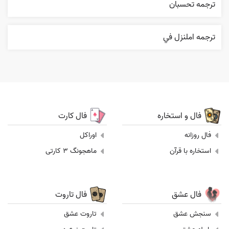
ترجمه تحسبان
ترجمه املنزل في
فال و استخاره
فال کارت
فال روزانه
اوراکل
استخاره با قرآن
ماهجونگ 3 کارتی
فال عشق
فال تاروت
سنجش عشق
تاروت عشق