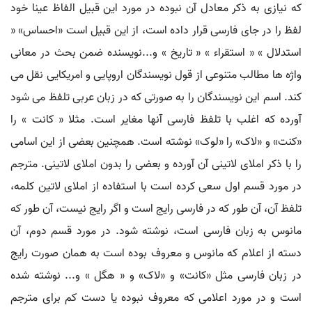
که نیازی به ذکر معادل آن نبوده در مورد این قبیل الفاظ عینا خود
لفظ را در جای فارسی قرار داده است، از این قبیل است «احساس» «
استدلال » « استقراء » « تاریخ » و...نویسنده ضمن بحث در معانی
واژه ها مطالب متنوعی از قول نویسندگان اروپایی و امریکایی نقل می
کند. اسم این نویسندگان را به صورتی که در زبان عربی تلفظ می شود
آورده که اغلب با تلفظ فارسی آنها مغایر است. مثلا « کانت » را
«کنت» و «لاک» را «لوک» نوشته است. همچنین بعضی از این اسامی
را با ذکر املای لاتینی آن آورده و بعضی را بدون املای لاتینی. مترجم
در مورد قسم اول سعی کرده است با استفاده از املای لاتین کلمه،
تلفظ آن، آن طور که در فارسی رایج است و اگر رایج نیست، آن طور که
مانوس به زبان فارسی است، نوشته شود. در مورد قسم دوم، آن
دسته از اعلام که مانوس و معروف بوده است به همان صورت رایج
در زبان فارسی مثل «کانت» و «لاک» و « هگل » و... نوشته شده
است و در مورد اعلامی که معروف نبوده یا دست کم برای مترجم