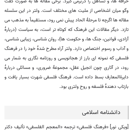
خرافه ها، و تساهل را دربرمی گیرد. برخی مقاله ها به صورت گفت
وگو میان اشخاصی از ملیت های مختلف است. ولتر در این سلسله
مقاله ها اگرچه تا مرحلۀ الحاد پیش نمی رود، مستقیماً به مذهب می
تازد. دیگر مقالات این فرهنگ که کوتاه تر است، به سیاست (دربارۀ
آزادی، قوانین، جنگ ها، و حکومت ها)، روان شناسی، زیبایی شناسی،
و آداب و رسوم اختصاص دارد. ولتر آراء مطرح شدۀ خود را در فرهنگ
فلسفی که نمونه ای بارز از هجانویسی و روزنامه نگاری به شمار می
رود، در آثاری چون انجیل عقل، مجموعۀ ضروری، و مسائلی دربارۀ
دایرةالمعارف بسط داده است. فرهنگ فلسفی شهرت بسیار یافت و
بازتاب دهندۀ فلسفه و روح ولتری بود.
دانشنامه اسلامی
[ویکی نور] «فرهنگ فلسفی» ترجمه «المعجم الفلسفی» تألیف دکتر